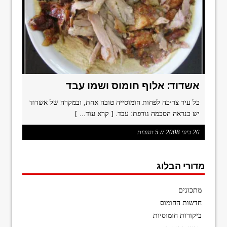
format_underlined
הוסף קו תחתון לקישורים
font_download
סמן קישורים
ל
cached
א
פ
ס
א
אשדוד: אלוף חומוס ושמו עבד
ת
כ
כל עיר צריכה לפחות חומוסייה טובה אחת, ובמקרה של אשדוד
ל
יש כנראה הסכמה גורפת: עבד.
[ קרא עוד... ]
ה
א
26 ביוני 2008 // 5 תגובות
פ
ש
ר
מדורי הבלוג
ו
י
ו
מתכונים
ת
חדשות החומוס
ביקורות חומוסיות