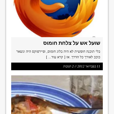
format_underlined
הוסף קו תחתון לקישורים
font_download
סמן קישורים
ל
cached
א
פ
ס
א
שועל אש על צלחת חומוס
ת
כ
בלי תוכנה חופשית לא היה בלוג חומוס, ופיירפוקס היה ונשאר
ל
כוכב לאורך כל הדרך. אז
[ קרא עוד... ]
ה
א
11 בפברואר 2012 // 2 תגובות
פ
ש
ר
ו
י
ו
ת