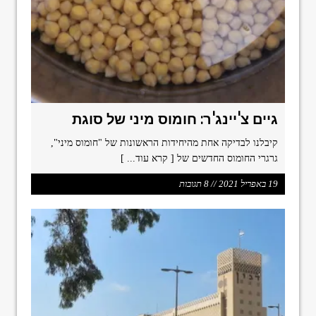
format_underlined
הוסף קו תחתון לקישורים
font_download
סמן קישורים
ל
cached
א
פ
ס
א
גיים צ'יינג'ר: חומוס מיני של סוגת
ת
כ
קיבלנו לבדיקה אחת מהיחידות הראשונות של "חומוס מיני",
ל
גרגרי החומוס החדשים של
[ קרא עוד... ]
ה
א
19 באפריל 2021 // 8 תגובות
פ
ש
ר
ו
י
ו
ת