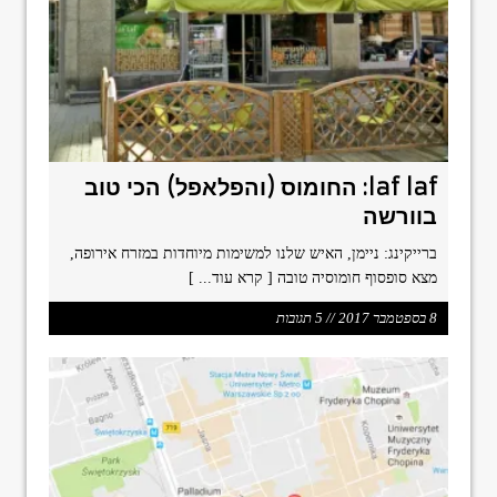
format_underlined
הוסף קו תחתון לקישורים
font_download
סמן קישורים
ל
cached
א
פ
ס
א
laf laf: החומוס (והפלאפל) הכי טוב
ת
בוורשה
כ
ל
ברייקינג: ניימן, האיש שלנו למשימות מיוחדות במזרח אירופה,
ה
מצא סופסוף חומוסיה טובה
[ קרא עוד... ]
א
פ
8 בספטמבר 2017 // 5 תגובות
ש
ר
ו
י
ו
ת