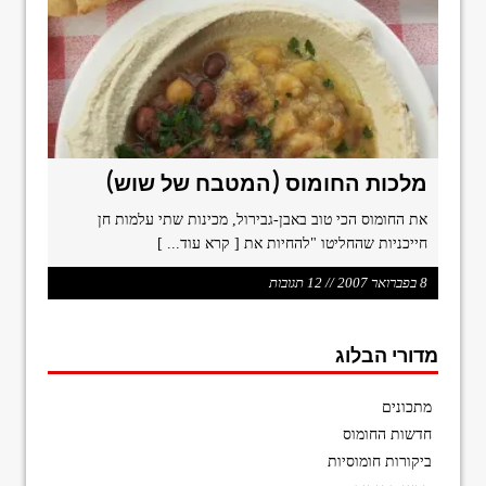
format_underlined
הוסף קו תחתון לקישורים
font_download
סמן קישורים
ל
cached
א
פ
ס
א
מלכות החומוס (המטבח של שוש)
ת
כ
את החומוס הכי טוב באבן-גבירול, מכינות שתי עלמות חן
ל
חייכניות שהחליטו "להחיות את
[ קרא עוד... ]
ה
א
8 בפברואר 2007 // 12 תגובות
פ
ש
ר
מדורי הבלוג
ו
י
ו
מתכונים
ת
חדשות החומוס
ביקורות חומוסיות