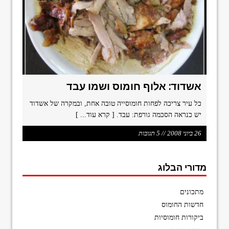
format_underlined
הוסף קו תחתון לקישורים
font_download
סמן קישורים
ל
cached
א
פ
ס
א
אשדוד: אלוף חומוס ושמו עבד
ת
כ
כל עיר צריכה לפחות חומוסייה טובה אחת, ובמקרה של אשדוד
ל
יש כנראה הסכמה גורפת: עבד.
[ קרא עוד... ]
ה
א
26 ביוני 2008 // 5 תגובות
פ
ש
ר
מדורי הבלוג
ו
י
ו
מתכונים
ת
חדשות החומוס
ביקורות חומוסיות