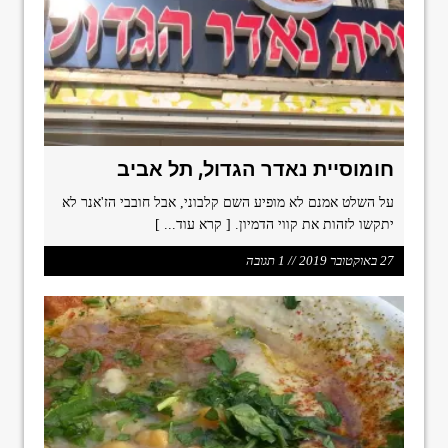
format_underlined
הוסף קו תחתון לקישורים
font_download
סמן קישורים
ל
cached
א
פ
ס
א
חומוסיית נאדר הגדול, תל אביב
ת
כ
על השלט אמנם לא מופיע השם קלבוני, אבל חובבי הז'אנר לא
ל
יתקשו לזהות את קווי הדמיון.
[ קרא עוד... ]
ה
א
27 באוקטובר 2019 // 1 תגובה
פ
ש
ר
ו
י
ו
ת