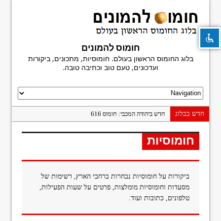
חומוס להמונים
בלוג החומוס הראשון בעולם. חומוסיות, מתכונים, ביקורות
visibility_off
השבת את ההבזקים
ועדכונים, טעם טוב וכתיבה טובה.
title
סמן כותרות
settings
צבע רקע
zoom_out
זום (הקטנה)
חדש בבלוג
חדש ביהודה המכבי: חומוס 616
zoom_in
זום (הגדלה)
פעם אחרונה במשוושה
חומוסיות
חומוס מגן דוד
remove_circle_outline
הקטנת גופן
היסטוריה בפיתה: פלאפל נעים, בני ברק
add_circle_outline
הגדלת גופן
חומוס חמודי: הפתעה על יהודה הלוי
ביקורות על חומוסיות נבחרות ברחבי הארץ, רשימות של
spellcheck
גופן קריא
מסעדות וחומוסיות מומלצות, פרטים על שעות הפעילות,
ביקורת ספר: מדריך החומוסיות הגדול
brightness_high
ניגודיות בהירה
טלפונים, כתובות ועוד.
חומוס פלורנטין
brightness_low
ניגודיות כהה