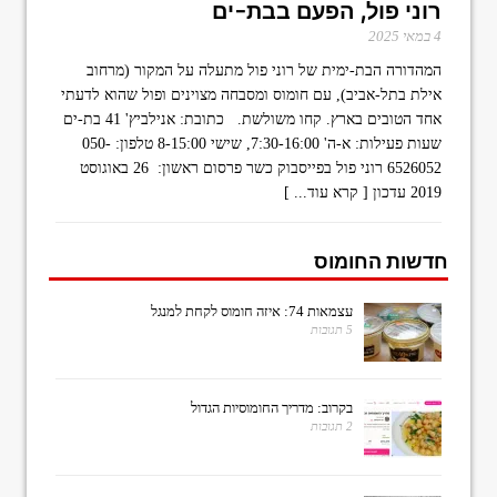
רוני פול, הפעם בבת-ים
4 במאי 2025
המהדורה הבת-ימית של רוני פול מתעלה על המקור (מרחוב
אילת בתל-אביב), עם חומוס ומסבחה מצוינים ופול שהוא לדעתי
אחד הטובים בארץ. קחו משולשת. כתובת: אנילביץ' 41 בת-ים
שעות פעילות: א-ה' 7:30-16:00, שישי 8-15:00 טלפון: 050-
6526052 רוני פול בפייסבוק כשר פרסום ראשון: 26 באוגוסט
2019 עדכון
[ קרא עוד... ]
חדשות החומוס
עצמאות 74: איזה חומוס לקחת למנגל
5 תגובות
בקרוב: מדריך החומוסיות הגדול
2 תגובות