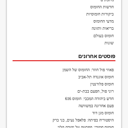
חדשות החומוס
ביקורות חומוסיות
מדעי החומוס
בריאות ותזונה
חומוס בעולם
שונות
פוסטים אחרונים
פאוזי פול חוזר: החומוס של השמן
חומוס אוגנדה תל-אביב
חומוס פלורנטין
רוני פול, הפעם בבת-ים
חדש ביהודה המכבי: חומוס 616
פעם אחרונה במשוושה
חומוס מגן דוד
היסטוריה בפיתה: פלאפל נעים, בני ברק
חומוס חמודי: הפתעה על יהודה הלוי