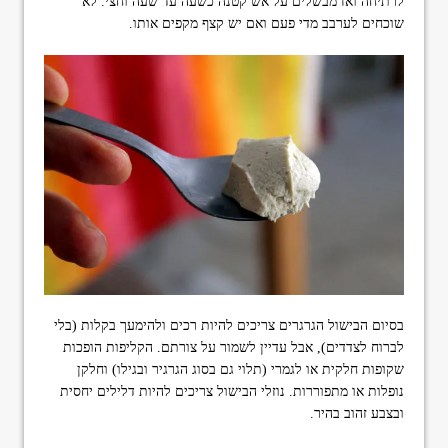
לרתיחה ואז מבשלים על אש קטנה כשעה עד שעה וחצי. לא
שוכחים לערבב מדי פעם ואם יש קצף מקפים אותו.
בסיום הבישול הגרגרים צריכים להיות רכים ולהימעך בקלות (בלי
לברוח לצדדים), אבל עדיין לשמור על צורתם. הקליפות הופכות
שקופות חלקית או לגמרי (תלוי גם בסוג הגרגיר ובגילו) וחלקן
נופלות או מתפוררות. נוזלי הבישול צריכים להיות דלילים יחסית
ובצבע זהוב בהיר.