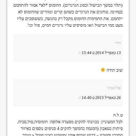
(תלוי במשך הבישול ובסוג הגרגרים). החומוס *לא* אמור להתחמם
בטחינה. טוחנים את הגרגרים כשהם קרים ונזהרים שהחומוס לא
יתחמם. את החמימות החומוס מקבל רק בהגשה, כששופכים עליו
מעט ממי הבישול ו/או מוסיפים עליו גרגרים חמים, פול וכו'.
דודי
13 באפריל 2014 ב-15:44
//
שוב תודה
פול אנרג'י
26 באפריל 2015 ב-14:40
//
ט.ל.ח
לכל המעוניין: בכוונתי להקים מסעדה אלופה: חומוסיה,פול,סביח,
פיתות בטאבון (המגמה בהמשך להקים 4 סניפים נוספים באיזור
המרכז והשרון – דרוש שותף אמין /משקיע רציני פעיל + טנדר