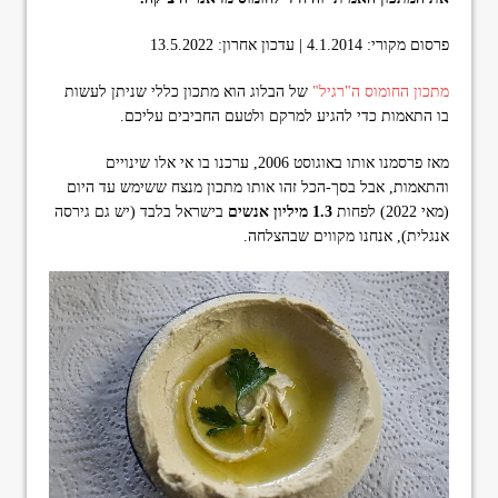
format_underlined
הוסף קו תחתון לקישורים
פרסום מקורי: 4.1.2014 | עדכון אחרון: 13.5.2022
font_download
סמן קישורים
מתכון החומוס ה"רגיל"
של הבלוג הוא מתכון כללי שניתן לעשות
ל
cached
בו התאמות כדי להגיע למרקם ולטעם החביבים עליכם.
א
פ
ס
מאז פרסמנו אותו באוגוסט 2006, ערכנו בו אי אלו שינויים
א
והתאמות, אבל בסך-הכל זהו אותו מתכון מנצח ששימש עד היום
ת
(מאי 2022) לפחות
1.3 מיליון אנשים
בישראל בלבד (יש גם גירסה
כ
אנגלית), אנחנו מקווים שבהצלחה.
ל
ה
א
פ
ש
ר
ו
י
ו
ת