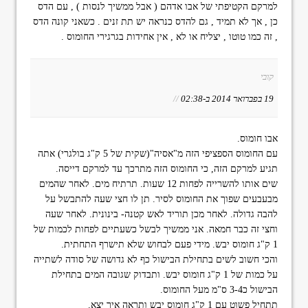
למרקם הקטיפתי של אבו אדהם ( אבל ממשיך לנסות ) , עם הדס
כן , אך לא תמיד , גם להדס כנראה יש תת זנים . כשאני קונה הדס
, זה כמו טוטו , יצליח או לא , אין אחידות בגרגירי החומוס .
קובי
19 בפברואר 2014 ב-02:38
//
אבו חומוס.
עם החומוס הספציפי הזה מ"אסיה"(שקית של 5 ק"ג בולגרי) אתה
תגיע למרקם הזה, כי החומוס הזה מתרכך עד למרקם דייסה.
שים אותו להשרייה לפחות 12 שעות. תרתיח מים. לאחר שהמים
מבעבעים שפוך את החומוס לסיר. תן לו חצי שעה להתבשל על
להבה גדולה. לאחר מכן תוריד לאש קטנה- בינונית. לאחר שעה
וחצי זה כבר חמאה. אני ממשיך לבשל כשעתיים לפחות לכמות של
1 ק"ג חומוס יבש. מידי פעם לבחוש שלא תישרף התחתית.
והכי חשוב לשים בתחילת הבישול כף לא גדושה של סודה לשתייה
על כמות של 1 ק"ג חומוס יבש. ותבדוק שגובה המים בתחילת
הבישול כ3-4 ס"מ מעל החומוס.
תתחיל פשוט עם 1 ק"ג חומוס יבש ותראה איך יצא.