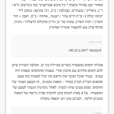
מסחרי קטן (איזור מועדף ? כל מקום אטרקטיבי כמו בוגרשוב ת"א /
ר"ג, ביאליק / גבעתיים, כצנלסון / ב"ב, רבי עקיבא, כנהמן ליד
'קוקה קולה') / פ"ת חיים עוזר / רעננה , אחוזה / כ"ס, ויצמן + הוד
השרון / רמת השרון, צומת שד' בן גוריון סוקולוב הרצליה / נתניה,
מחלף פולג (נא להשאיר אימייל ואחזור)
אריה שרף
6 בנובמבר 2017 ב-00:22
//
אכלתי חומוס במסעדת בשרים בטיילת בת ים. המלצר השוויץ שיש
להם חומוס מדהים עם מתכון סודי. טעמתי מהחומוס ובאמת היה
טעים . בעודי אוכל ושובר את הראש מה יכול לעשות כזה טעם
ופתאום הבריק הברק במוחי – חמאת בוטנים , זה הטעם האגוזי של
החומוס. ממש טעים שווה לנסות. לאחר ניסיונות הגעתי לטעם של
המסעדה : על 4 כפות חומוס מוכן להוסיף כפית גדושה של חמאת
בוטנים חלקה , לערבב טוב ויש תוצאה נחמדה.
אמיר ג