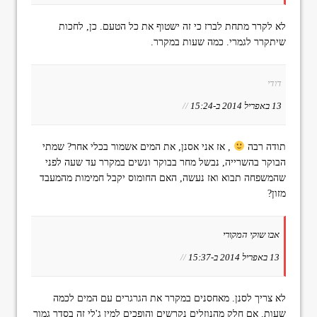
לא לקרר מתחת לברז כי זה ישטוף את כל הטעם. כן, לחכות
שיתקרר לגמרי. כמה שעות במקרר.
דודי
13 באפריל 2014 ב-15:24
//
תודה רבה
, אז אני אסנן, את המים אשמור בכלי אחר? שמתי
הבוקר בהשרייה, נבשל מחר בבוקר ונשים במקרר עד שעה לפני
שהמשפחה תבוא ואז נעשה, האם החומוס יקבל חמימות מהמעבד
מזון?
אבו שוקי המקורי
13 באפריל 2014 ב-15:37
//
לא צריך לסנן. מאחסנים במקרר את הגרגרים עם המים לכמה
שעות. אם חלק מהנוזלים נקרשים והופכים למין ג'לי זה בסדר גמור