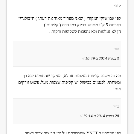
קובי
לפי אבו שוקי המקורי ( שאני מעריך מאוד את דעתו ) ה"בולגרי"
באריזת 5 ק"ג מתנהג בדיוק כמו הדס ( קליפות ).
הן לא נעלמות ולא נהפכות לשקופות ודקות .
קובי
3 במרץ 2014 ב-10:49
//
מה זה משנה קליפות נעלמות או לא, העיקר שהחומוס יצא רך
ומשחתי. לפעמים בבישול יש קליפות שצפות מעל, פשוט זורקים
אותן.
ברוך
28 במרץ 2014 ב-19:14
//
לפי המתכון ב YNET שהתפרסם על ידי ניר צוק צריך לאחר