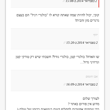
2 בפברואר 2014 ב-15:08
//
קובי, יכול להיות שמה שאתה קורא לו "בולגרי רגיל" הם בעצם
גרגרים מזן זהבית?
יחף
2 בפברואר 2014 ב-15:20
//
שו האדה? בולגרי קטן, בולגרי גודל? חשבתי שיש רק טורקי קטן
וגרוזיני גדול…
אבו חומוס
2 בפברואר 2014 ב-16:09
//
לעורך שלום
מדוע אין פורום באתר ?
כדי שתהיה אפשרות להחליף דעות בנושאים ברומו של עולם (