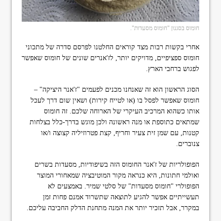
חומוס בסגנון "חומוס מסעדות".
אחרי בקשות רבות מצד קוראים החלטנו לפרסם סדרה של מתכוני
חומוס ספציפיים, מדויקים יותר, לז'אנרים שונים של חומוס שאפשר
לפגוש ברחבי הארץ.
הסוג הראשון הוא זה שאנחנו מכנים לפעמים "ז'אנר היציקה" –
חומוס שאפשר לפסל בו (או לטייח קירות) ושאין שום דרך לעכל
אותו כשהוא המרכיב העיקרי של הארוחה שלכם. זה חומוס
שמתאים כתוספת או מנה ראשונה ולכן מוגש בדרך-כלל בצלחות
קטנות, עם שמן זית צעיר וחריף, קצת פטרוזיליה קצוצה ו/או
צנוברים.
הפופולריות של ז'אנר החומוס הזה בשיפודיות, מסעדות בשרים
ואולמי חתונות, היא כנראה מקור המוטיבציה שמאחורי המוצר
הפופולרי "חומוס מסעדות" של סלטי שמיר. באמצעים לא
תעשייתיים אפשר להגיע לתוצאה שתשרוד אמנם פחות זמן
במקרר, אבל תזכיר יותר את המנה מתחנת הדלק החביבה עליכם.