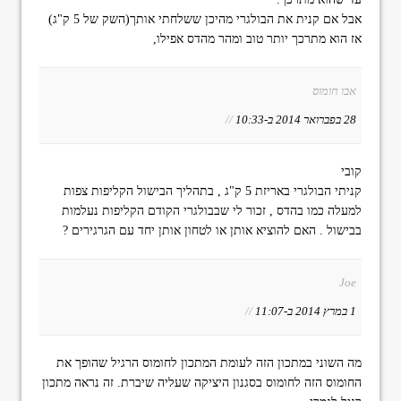
אבל אם קנית את הבולגרי מהיכן ששלחתי אותך(השק של 5 ק"ג)
אז הוא מתרכך יותר טוב ומהר מהדס אפילו,
אבו חומוס
28 בפברואר 2014 ב-10:33
//
קובי
קניתי הבולגרי באריזת 5 ק"ג , בתהליך הבישול הקליפות צפות
למעלה כמו בהדס , זכור לי שבבולגרי הקודם הקליפות נעלמות
בבישול . האם להוציא אותן או לטחון אותן יחד עם הגרגירים ?
Joe
1 במרץ 2014 ב-11:07
//
מה השוני במתכון הזה לעומת המתכון לחומוס הרגיל שהופך את
החומוס הזה לחומוס בסגנון היציקה שעליה שיברת. זה נראה מתכון