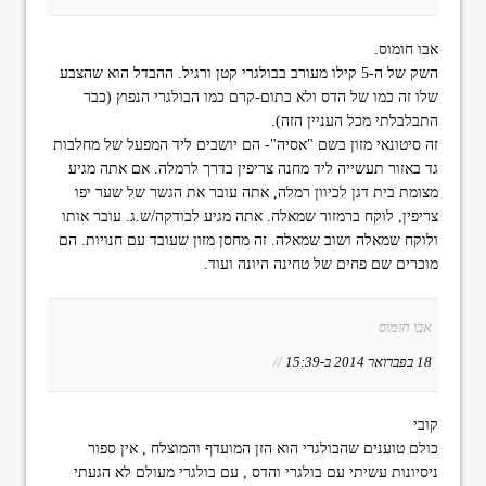
אבו חומוס.
השק של ה-5 קילו מעורב בבולגרי קטן ורגיל. ההבדל הוא שהצבע
שלו זה כמו של הדס ולא כתום-קרם כמו הבולגרי הנפוץ (כבר
התבלבלתי מכל העניין הזה).
זה סיטונאי מזון בשם "אסיה"- הם יושבים ליד המפעל של מחלבות
גד באזור תעשייה ליד מחנה צריפין בדרך לרמלה. אם אתה מגיע
מצומת בית דגן לכיוון רמלה, אתה עובר את הגשר של שער יפו
צריפין, לוקח ברמזור שמאלה. אתה מגיע לבודקה/ש.ג. עובר אותו
ולוקח שמאלה ושוב שמאלה. זה מחסן מזון שעובד עם חנויות. הם
מוכרים שם פחים של טחינה היונה ועוד.
אבו חומוס
18 בפברואר 2014 ב-15:39
//
קובי
כולם טוענים שהבולגרי הוא הזן המועדף והמוצלח , אין ספור
ניסיונות עשיתי עם בולגרי והדס , עם בולגרי מעולם לא הגעתי