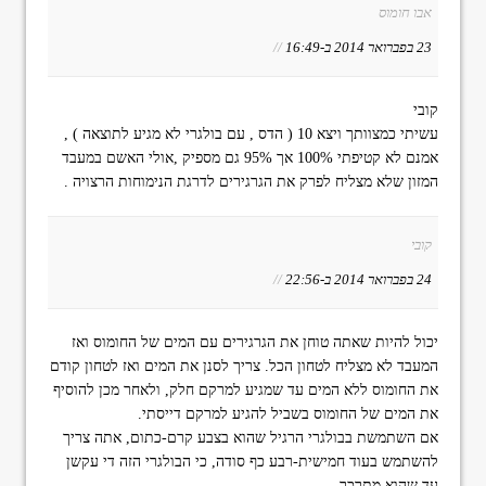
אבו חומוס
23 בפברואר 2014 ב-16:49
//
קובי
עשיתי כמצוותך ויצא 10 ( הדס , עם בולגרי לא מגיע לתוצאה ) ,
אמנם לא קטיפתי 100% אך 95% גם מספיק ,אולי האשם במעבד
המזון שלא מצליח לפרק את הגרגירים לדרגת הנימוחות הרצויה .
קובי
24 בפברואר 2014 ב-22:56
//
יכול להיות שאתה טוחן את הגרגירים עם המים של החומוס ואז
המעבד לא מצליח לטחון הכל. צריך לסנן את המים ואז לטחון קודם
את החומוס ללא המים עד שמגיע למרקם חלק, ולאחר מכן להוסיף
את המים של החומוס בשביל להגיע למרקם דייסתי.
אם השתמשת בבולגרי הרגיל שהוא בצבע קרם-כתום, אתה צריך
להשתמש בעוד חמישית-רבע כף סודה, כי הבולגרי הזה די עקשן
עד שהוא מתרכך.