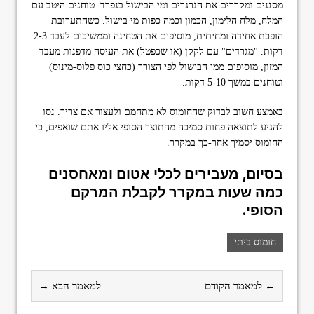
מסננים ומקררים את הגרגרים ומי הבישול בנפרד. טוחנים היטב עם
המלח, מלח הלימון, הכמון וכמה כפות מי בישול. כשהתערובת
הופכת אחידה ומחיתית, מוסיפים את הטחינה וממשיכים לעבד 2-3
דקות. "מגרדים" עם לקקן (או שכפטל) את העיסה מדפנות מעבד
המזון, מוסיפים ממי הבישול לפי הצורך (כחצי כוס פלוס-מינוס)
וטוחנים במשך 5-10 דקות.
באמצע חשוב לבדוק שהחומוס לא מתחמם ולעצור אם צריך. נסו
להגיע לתוצאה פחות סמיכה מהתוצר הסופי אליו אתם שואפים, כי
החומוס יסמיך אחר-כך במקרר.
בסיום, מעבירים לכלי אטום ומאחסנים
כמה שעות במקרר לקבלת המרקם
הסופי.
חומוס ביתי
← למאמר הקודם
למאמר הבא →