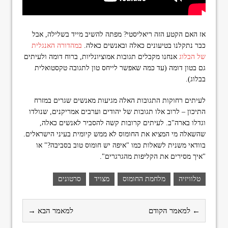
אז האם הקטע הזה ריאליסטי? מפתה להשיב מייד בשלילה, אבל
כבר נתקלנו בטיעונים כאלה ובאנשים כאלה.
במהדורה האנגלית
של הבלוג
אנחנו מקבלים תגובות אמוציונליות, ברוח דומה ולעיתים
גם בטון דומה (עד כמה שאפשר לייחס טון לתגובה טקסטואלית
בבלוג).
לעיתים רחוקות התגובות האלה מגיעות מאנשים שגרים במזרח
התיכון – לרוב אלו תגובות של יהודים וערבים אמריקנים, שנולדו
וגדלו בארה"ב. לעיתים קרובות קשה להסביר לאנשים כאלה,
שהשאלה מי המציא את החומוס לא ממש קיומית בעיני הישראלים.
בוודאי משנית לשאלות כמו "איפה יש חומוס טוב בסביבה?" או
"איך מסירים את הקליפות מהגרגרים".
טלוויזיה
מלחמת החומוס
מצויד
סרטונים
← למאמר הקודם
למאמר הבא →