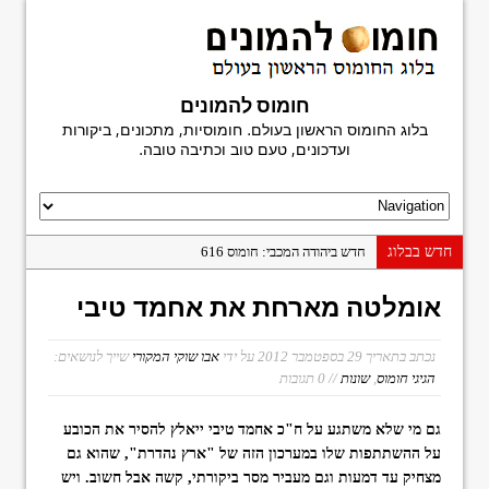
חומוס להמונים
בלוג החומוס הראשון בעולם. חומוסיות, מתכונים, ביקורות
ועדכונים, טעם טוב וכתיבה טובה.
חדש בבלוג
חדש ביהודה המכבי: חומוס 616
פעם אחרונה במשוושה
אומלטה מארחת את אחמד טיבי
חומוס מגן דוד
היסטוריה בפיתה: פלאפל נעים, בני ברק
נכתב בתאריך
29 בספטמבר 2012
על ידי
אבו שוקי המקורי
שייך לנושאים:
הגיגי חומוס
,
שונות
// 0 תגובות
חומוס חמודי: הפתעה על יהודה הלוי
ביקורת ספר: מדריך החומוסיות הגדול
גם מי שלא משתגע על ח"כ אחמד טיבי ייאלץ להסיר את הכובע
חומוס פלורנטין
על ההשתתפות שלו במערכון הזה של "ארץ נהדרת", שהוא גם
מצחיק עד דמעות וגם מעביר מסר ביקורתי, קשה אבל חשוב. ויש