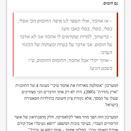
גם חומוס.
– אז אחמד, אולי תספר לנו איפה החומוס הכי אסלי,
בסלי, מסלי, בסלי באבו גוש!
– ברשותך, למרות שקוראים לי אחמד אני לא אדבר
על חומוס. אני אדבר על בעיות ומצוקות של המגזר
הערבי.
– אוקיי יקירי אבל אחמד, החומוס החומוס, ט"ו
בשבט הגיע!
המערכון "אומלטה מארחת את אחמד טיבי" מעונה 4 של התוכנית
"ארץ נהדרת" (2005), היה לא רק אחד הדברים הכי מצחיקים
שעלו על המסך, אלא נקודת ציון חשובה בתולדות הסאטירה
בישראל.
המערכון הזה הפך מהר מאד לקלאסיקה, חלק מהפנתיאון של אוצר
הדימויים העברי, בעיקר בזכות המשפט "רופא נשים?! אבל קודם
אמרת שאתה ערבי. תחליט אחמד – אתה רופא או ערבי?".