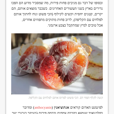
ובסופו של דבר גם מניבים פחות פירות, מה שמסביר מדוע הם הפכו
נדירים בארץ בשני העשורים האחרונים. כשכבר מוצאים אותם, הם
יקרים, קטנים יחסית וקשים לקילוף (הכי פשוט ונוח לחתוך אותם
לפלחים עם הקליפה), לרוב פחות מתוקים מתפוזים אחרים,
אבל טובים למיץ שמתקבל בצבע ארגמני.
קשה לקלף תפוזי דם. הכי פשוט לפרוס אותם לפלחים עם הקליפה.
לפיגמנט האדום קוראים
אנתוציאנין
(
anthocyanin
) ומדובר
בפלבנואיד שנמצא בהרבה צמחים ובכמה פירות (בעיקר בגרגרי יער