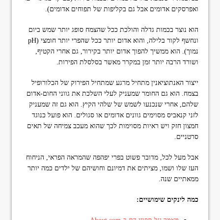
ואפרסקים אדומים אבל גם בקליפות של תפוחים אדומים).
הוא נוצר בכמות גדלה והולכת ככל שהצמח סופג יותר שמש ביום
ונחשף לקור בלילה, והוא אדום יותר ככל שהפרי יותר חומצי (pH
נמוך). הוא ממשיך להפוך אדום יותר בקירור, גם אחרי הקטיף,
ושורד הרבה יותר זמן במקרר מאשר בסלסלת הפירות.
ייצור האנתוציאנין מתחיל מרגע שמתחיל הפירוק של הכלורופיל
בצמח. הוא גם החומר שמעניק לעלי השלכת את גווני החום-אדום
שלהם, אחרי שנכנעו לשמש של שלהי הקיץ. הוא גם זה שמעניק
לזני קנאביס מסוימים גוונים אדומים או סגולים. הוא פועל כנוגד
חמצון חזק ויש ראיות מסוימות לכך שהוא מעכב צמיחה של תאים
סרטניים.
אבל מעל לכל, מדובר פשוט בפרי יפהפה שהמראה הפראי, הניחוח
העז שלו ושמו, מציתים את דמיונם וחושיהם של ילדים כמה יותר
ממאתיים שנה.
כמה לינקים שימושיים: