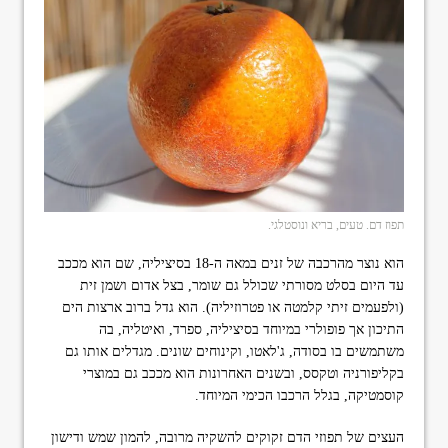
תפוז דם. טעים, בריא ונוסטלגי.
הוא נוצר מהרכבה של זנים במאה ה-18 בסיציליה, שם הוא מככב
עד היום בסלט מסורתי שכולל גם שומר, בצל אדום ושמן זית
(ולפעמים זיתי קלמטה או פטרוזיליה). הוא גדל ברוב ארצות הים
התיכון אך פופולרי במיוחד בסיציליה, ספרד, ואיטליה, בה
משתמשים בו בסודה, ג'לאטו, וקינוחים שונים. מגדלים אותו גם
בקליפורניה וטקסס, ובשנים האחרונות הוא מככב גם במוצרי
קוסמטיקה, בגלל הרכבו הכימי המיוחד.
העצים של תפוזי הדם זקוקים להשקיה מרובה, להמון שמש ודישון