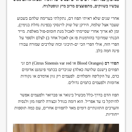
format_underlined
הוסף קו תחתון לקישורים
עכשיו בשווקים, מתפוצצים מרוב מיץ ונוסטלגיה.
font_download
סמן קישורים
אחרי שנים שלא ראיתי תפוז דם, נתקלתי בערימה שלהם בשבוע
שעבר אצל שלמה, הירקן של שוק לוינסקי (בפינת נחלת בנימין),
ל
cached
זמן לא ארוך אחרי שסיימתי לאכול מנת חומוס-פול מאלפת. מייד
א
פ
הבנתי שמדובר בהזדמנות פז א) לאכול אחד ב) לצלם ולספר על
ס
הפרי הזה, אולי הפרי הכי ים-תיכוני וכזה שלרבים שמורה עבורו
א
פינה חמה בלב.
ת
כ
תפוזי דם
(Blood Oranges או Citrus Sinensis var red) הם זני
ל
ה
תפוזים (ישנם שלושה כאלה) שניכרים בכתמי פיגמנט אדומים
א
כדם, על הקליפה והפלחים. לפעמים רק גוון אדמדם או נקודות
פ
אדומות ולפעמים כתמים גדולים.
ש
ר
תפוז הדם בדרך-כלל מבשיל בינואר או פברואר ולפעמים אפשר
ו
י
להיתקל בו עד אפריל. הוא דומה בגודל ובצורה לתפוז מזן ולנסיה
ו
והערכים התזונתיים דומים מאד לתפוזים אחרים, עם כמה תוספות
ת
ייחודיות.