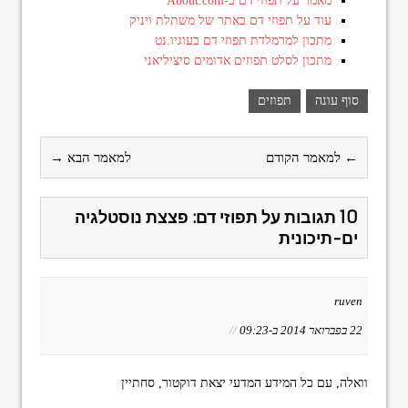
מאמר על תפוזי דם ב-About.com
עוד על תפוזי דם באתר של משתלת ויניק
מתכון למרמלדת תפוזי דם בעוגיו.נט
מתכון לסלט תפוזים אדומים סיציליאני
סוף עונה
תפוזים
← למאמר הקודם
למאמר הבא →
10 תגובות על תפוזי דם: פצצת נוסטלגיה
ים-תיכונית
ruven
22 בפברואר 2014 ב-09:23
//
וואלה, עם כל המידע המדעי יצאת דוקטור, סחתיין