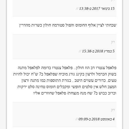
15 בינואר 2017 ב-13:38
//
שכחתי לציין אלוף החומוס והפול סטורמה חולון כשרות מהדרין
רון
5 במרץ 2018 ב-15:38
//
פלאפל צנטרו דב הוז חולון.. פלאפל צנטרו בדומה לפלאפל מתנה
בשוק הכרמל ולרצון בקינג גורג מוכיח שפלאפל ב7 ש"ח יכול להיות
טעים. כדורים עשוים היטב . בגזרת התוספות כמו מתנה ורצון
המצב חלש אין סלטים חופשי ומקבלים חומוס טחינה סלט ירקות
וכרוב כבוש ב7 שח מנה מנצחת/ פלאפל שחוזרים אליו
רון
4 באוגוסט 2018 ב-09:09
//