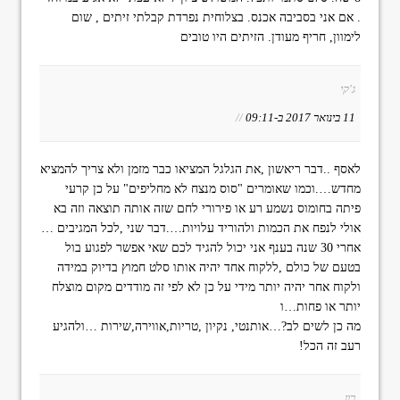
. אם אני בסביבה אכנס. בצלוחית נפרדת קבלתי זיתים , שום
לימוון, חריף מעודן. הזיתים היו טובים
ג'קי
11 בינואר 2017 ב-09:11
//
לאסף ..דבר ריאשון ,את הגלגל המציאו כבר מזמן ולא צריך להמציא
מחדש….וכמו שאומרים "סוס מנצח לא מחליפים" על כן קרעי
פיתה בחומוס נשמע רע או פירורי לחם שזה אותה תוצאה וזה בא
אולי לנפח את הכמות ולהוריד עלויות….דבר שני ,לכל המגיבים …
אחרי 30 שנה בענף אני יכול להגיד לכם שאי אפשר לפגוע בול
בטעם של כולם ,ללקוח אחד יהיה אותו סלט חמוץ בדיוק במידה
ולקוח אחר יהיה יותר מידי על כן לא לפי זה מודדים מקום מוצלח
יותר או פחות…ו
מה כן לשים לב?…אותנטי, נקיון ,טריות,אווירה,שירות …ולהגיע
רעב זה הכל!
רון