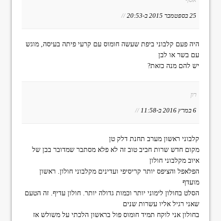
25 בספטמבר 2015 ב-20:53
//
היה פעם קלבוני ביפת שעשה חומוס עם קרעי פיתה בעיסה, מוגש
עם בשר או לבן
יש להם מנה כזאת?
רון
6 במרץ 2016 ב-11:58
//
קלבוני ראשון מערב תחנת דלק טן
מקום חדש שרות חביב טוב זה לא פלא מסתבר שמדובר בבן של
איוב מקלבוני חולון
הפלאפל והציפס יותר קריסיפי ועדינים מקלבוני חולון. ראשון
מועדף
הסלט בחולון לימוני יותר וכמות גדולה יותר. חולון עדיף. זה הטעם
שאני רגיל אליו עשרות שנים
בחולון אני לוקח תמיד חומוס פול בראשון הלכתי על משולש אז