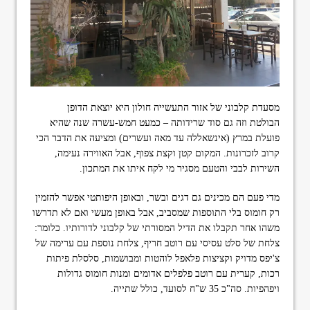
מסעדת קלבוני של אזור התעשייה חולון היא יוצאת הדופן
הבולטת וזה גם סוד שרידותה – כמעט חמש-עשרה שנה שהיא
פועלת במרץ (אינשאללה עד מאה ועשרים) ומציעה את הדבר הכי
קרוב לזכרונות. המקום קטן וקצת צפוף, אבל האווירה נעימה,
השירות לבבי והטעם מסגיר מי לקח איתו את המתכון.
מדי פעם הם מכינים גם דגים ובשר, ובאופן היפותטי אפשר להזמין
רק חומוס בלי התוספות שמסביב, אבל באופן מעשי ואם לא תדרשו
משהו אחר תקבלו את הדיל המסורתי של קלבוני לדורותיו. כלומר:
צלחת של סלט עסיסי עם רוטב חריף, צלחת נוספת עם ערימה של
צ'יפס מדויק וקציצות פלאפל לוהטות ומבושמות, סלסלת פיתות
רכות, קערית עם רוטב פלפלים אדומים ומנות חומוס גדולות
ויפהפיות. סה"כ 35 ש"ח לסועד, כולל שתייה.