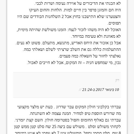
לא הבנתי את הדיבורים על אוירה נעימה ושרות לבבי.
היה חם והמזגן פרפר בין חיים למות. הלחות והחום העיקו
והצטערנו שלא התישבנו בחוץ אבל 2 השלחנות הבודדים שם היו
תפוסים.
האוכל לא היה משהו לזכור לנצח: הזמנו משולשת שהיתה מימית,
לא מאוזנת ולא טעימה במיוחד.
אבל כן אזכור את היחס האדיש, מתנשא, מתעלם. פשוט לא נעים.
ההתעלמות כללה גם את השלב שרציתי לשלם ושאלתי כמה.
נאלצתי לחזור על השאלה כמה פעמים.
נכון, מי שמחפש חניה – זה המקום, אבל לא חייבים לאכול.
רון
10 בינואר 2017 ב-21:24
//
עברתי בקלבוני חולון המקום עבר שדרוג . כעת יש מלצר מקצועי
מה שדורש הוספת טיפ למחיר. המנה עצמה לא השתנתה.
עברתי גם באלוף החומוס והפול בסטרומה חולון. השם קצת יומרני.
לקחתי משולש וסלט . משולש עם ביצה 25 שח סלט קטן ממש קטן
8 שח. סלט סתמי ותפל. המשולש ציון 7 לא עפתי לא אגיע במיוחד