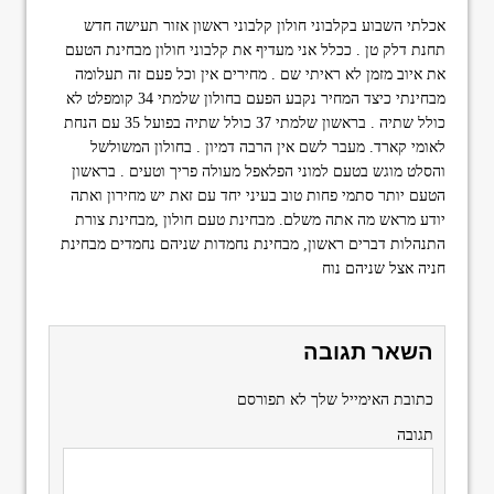
אכלתי השבוע בקלבוני חולון קלבוני ראשון אזור תעישה חדש
תחנת דלק טן . ככלל אני מעדיף את קלבוני חולון מבחינת הטעם
את איוב מזמן לא ראיתי שם . מחירים אין וכל פעם זה תעלומה
מבחינתי כיצד המחיר נקבע הפעם בחולון שלמתי 34 קומפלט לא
כולל שתיה . בראשון שלמתי 37 כולל שתיה בפועל 35 עם הנחת
לאומי קארד. מעבר לשם אין הרבה דמיון . בחולון המשולשל
והסלט מוגש בטעם למוני הפלאפל מעולה פריך וטעים . בראשון
הטעם יותר סתמי פחות טוב בעיני יחד עם זאת יש מחירון ואתה
יודע מראש מה אתה משלם. מבחינת טעם חולון ,מבחינת צורת
התנהלות דברים ראשון, מבחינת נחמדות שניהם נחמדים מבחינת
חניה אצל שניהם נוח
השאר תגובה
כתובת האימייל שלך לא תפורסם
תגובה