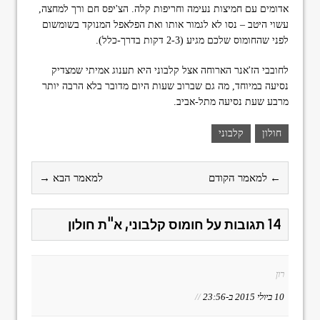
אדומים עם חמיצות נעימה וחריפות קלה. הצ'יפס חם ורך למחצה,
עשוי היטב – נסו לא לגמור אותו ואת הפלאפל המנוקד בשומשום
לפני שהחומוס שלכם מגיע (2-3 דקות בדרך-כלל).
לחובבי הז'אנר הארוחה אצל קלבוני היא תענוג אמיתי שמצדיק
נסיעה במיוחד, מה גם שברוב שעות היום מדובר בלא הרבה יותר
מרבע שעת נסיעה מתל-אביב.
חולון
קלבוני
← למאמר הקודם
למאמר הבא →
14 תגובות על חומוס קלבוני, א"ת חולון
רון
10 ביולי 2015 ב-23:56
//