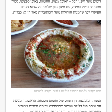
דומים מאד ולפני הכל – האוכל מצוין. החומוס, באופן ספציפי, סמיך
ומשחתי בדיוק במידה, עם מינון נכון של טחינה שהוא הגורם
העיקרי לכך שהמנות הגדולות מאד והמתובלות מאד הן לא כבדות.
מבט מקרוב על מנת החומוס פול של קלבוני. הקליקו להגדלה.
המנות המומלצות הן חומוס-פול וחומוס-מסבחה. הראשונה, מגיעה
עם עיסת פול דלילה ועדינה שמסתירה ערימת גרגרים נימוחים.
האחרונה, סמיכה ומרוכזת יותר, מתאפיינת בחמצמצות עדינה