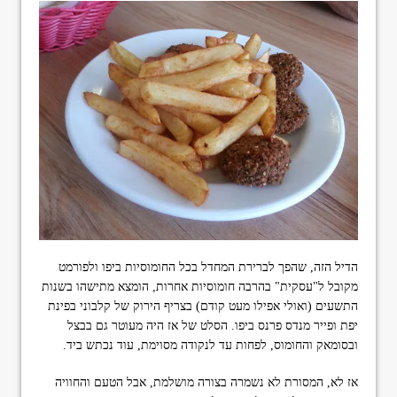
הדיל הזה, שהפך לברירת המחדל בכל החומוסיות ביפו ולפורמט
מקובל ל"עסקית" בהרבה חומוסיות אחרות, הומצא מתישהו בשנות
התשעים (ואולי אפילו מעט קודם) בצריף הירוק של קלבוני בפינת
יפת ופייר מנדס פרנס ביפו. הסלט של אז היה מעוטר גם בבצל
ובסומאק והחומוס, לפחות עד לנקודה מסוימת, עוד נכתש ביד.
אז לא, המסורת לא נשמרה בצורה מושלמת, אבל הטעם והחוויה