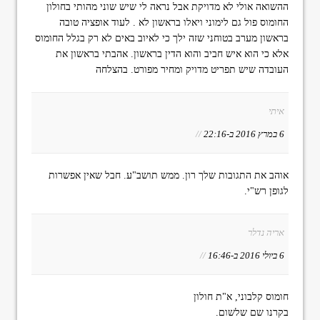
ההשואה אולי לא מדויקת אבל נראה לי שיש שוני מהותי בחולון
החומוס פול גם לימוני ויאלו בראשון לא . לעוד אופציה טובה
בראשון מערב בטוחני שזה ילך כי לאיוב באים לא רק בגלל החומוס
אלא כי הוא איש חביב והוא הדין בראשון. אהבתי בראשון את
העובדה שיש תפריט מדויק ומחיר מפורט. בהצלחה
איתי
6 במרץ 2016 ב-22:16
//
אוהב את התגובות שלך רון. ממש תושב"ע. חבל שאין אפשרות
לגופן רש"י.
אריה נדלר
6 ביולי 2016 ב-16:46
//
חומוס קלבוני, א"ת חולון
בקרנו שם שלשום.