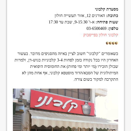
format_underlined
הוסף קו תחתון לקישורים
מסעדת קלבוני
font_download
סמן קישורים
כתובת:
האורגים 12, אזור תעשייה חולון
שעות פתיחה:
א-ו' 9-15:30, שבת עד 17:30
ל
cached
טלפון:
03-6500469
א
קלבוני חולון בפייסבוק
פ
ס
א
ת
כשאומרים "קלבוני" חשוב לציין באיזה מהסניפים מדובר. בעשור
כ
האחרון היו בכל נקודה בזמן לפחות 3-4 קלבוניות בגוש-דן, ולמרות
ל
שכולן הזכירו (מי יותר ומי פחות) את החומוסיה היפואית
ה
המיתולוגית של הסבא/הדוד מוסטפא קלבוני, אף אחת מהן לא
א
פ
התקרבה למקור בשום צורה.
ש
ר
ו
י
ו
ת