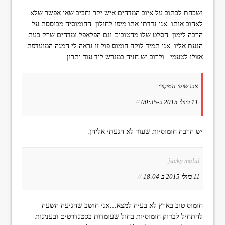
ושכחת לכתוב על איוב המדהים איש יקר וחביב שאי אפשר שלא
לאהוב אותו. אני נדדתי אתו מיפו לחולון. החומוסיה מבוססת על
הרבה לימון. הסלט שלו מהטובים וגם הפלאפל ומדהים שרק כעת
הגעת אליו. אני תמיד לוקח חומוס פול זו נראה לי המנה המועדפת
אצלו לטעמי . ולרוב יש חניה במגרש ליד עוד יתרון
אבו שוקי המקורי
11 ביולי 2015 ב-00:35
//
יש הרבה חומוסיות שעוד לא הגעתי אליהן.
jacky malul
11 ביולי 2015 ב-18:04
//
חומוס טוב בארץ לא בעיה למצא…אני חושב שהגיעה השעה
להתחיל לבדוק חומוסיות בחול שעומדות בסטנדרטים ובענינות