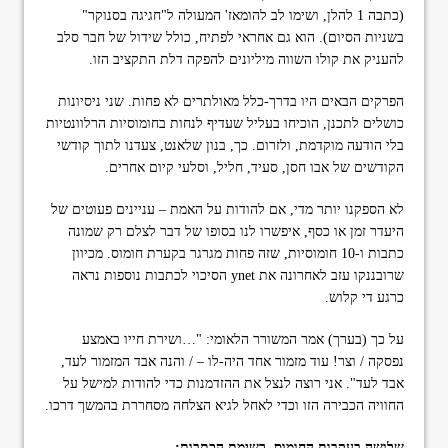
(כתבה 1 להלן, ושימו לב להומאז' המעולה ל"חגיגה בסנוקר"
בשניות הסיום). הוא גם אחראי לפתיח, כולל שידול של חבר סלב
להעניק את קולו השווה מיליונים להפקה דלת התקציב הזו.
הפרקים הבאים היו בדרך-כלל מאולתרים לא פחות. שני ניסיונות
כושלים לתכנן, הוכיחו בעליל שעדיף לנחות בחומוסיות הרלוונטיות
בלי הודעה מוקדמת, ולזרום. כך, בנון שלאנט, צעדנו לתוך קודשי
הקודשים של אבו חסן, סעיד, חליל, וסלעי קיום אחרים.
לא הספקנו יותר מדי, אם להודות על האמת – עניינים פעוטים של
היעדר זמן או כסף, איפשרו לנו בסופו של דבר לצלם רק שמונה
כתבות ו-10 חומוסיות, שזה פחות מגרגר בקערת חומוס. מכיוון
שרובננקו עזב לאחרונה את ynet הסיכוי לכתבות נוספות נראה
כרגע די קלוש.
על כך (בערך) אמר המשורר הלאומי: "…ושירת חייו באמצע
נפסקה / וצר! עוד מזמור אחד היה-לו – / והנה אבד המזמור לעד,
אבד לעד". אני רוצה לנצל את ההזדמנות כדי להודות למישל על
החוויה הכבירה הזו וכדי לאחל לגיא הצלחה מסחררת בהמשך דרכו.
שלושה בעקבות החומוס, רשימת הכתבות: