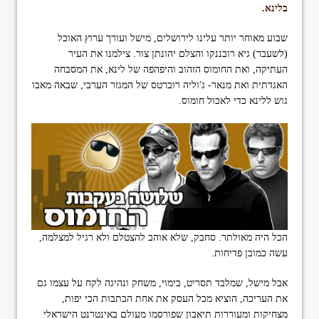
בלינא.
format_underlined
הוסף קו תחתון לקישורים
font_download
סמן קישורים
שבוע מאוחר יותר עלינו לירושלים, מישל ועורך ערוץ האוכל
(לשעבר) גיא רובננקו והצלם יהונתן צור. צילמנו את העיר
ל
cached
העתיקה, ואת החומוס הזהוב והיפהפה של לינא, את המסבחה
א
האגדתית ואת מנאר- ג'וליה רוברטס של המגזר הערבי, שבאה מאבו
פ
גוש ללינא כדי לאכול חומוס.
ס
א
ת
כ
ל
ה
א
פ
ש
ר
ו
הכל היה מאולתר. סחבק, שלא אוהב להצטלם ולא רגיל למצלמה,
י
עשה כמובן פדיחות.
ו
ת
אבל מישל, שמלבד תסריט, בימוי, משחק ונהיגה לקח על עצמו גם
את העריכה, הוציא מכל העסק את אחת הכתבות הכי יפות,
מצחיקות ומעוררות תיאבון שפורסמו מעולם באינטרנט הישראלי