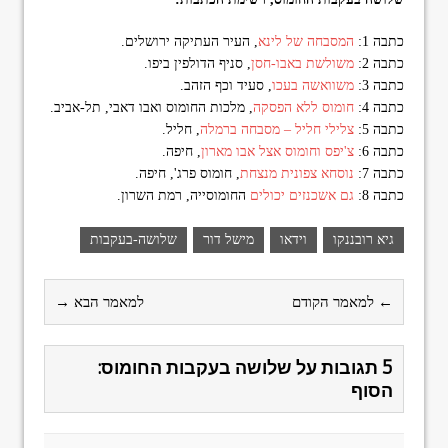
כתבה 1:
המסבחה של לינא
, העיר העתיקה ירושלים.
כתבה 2:
משולשת באבו-חסן
, סניף הדולפין ביפו.
כתבה 3:
משוואשה בעכו
, סעיד וכף הזהב.
כתבה 4:
חומוס ללא הפסקה
, מלכות החומוס ואבו דאבי, תל-אביב.
כתבה 5:
צלילי חליל – מסבחה ברמלה
, חליל.
כתבה 6:
צ'יפס וחומוס אצל אבו מארון
, חיפה.
כתבה 7:
נוסחא צפונית מנצחת
, חומוס פרג', חיפה.
כתבה 8:
גם אשכנזים יכולים
החומוסייה, רמת השרון.
גיא רובננקו
וידאו
מישל דור
שלושה-בעקבות
← למאמר הקודם
למאמר הבא →
5 תגובות על שלושה בעקבות החומוס:
הסוף