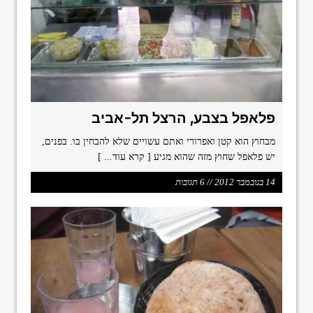
format_underlined
הוסף קו תחתון לקישורים
font_download
סמן קישורים
ל
cached
א
פ
ס
א
פלאפל בצבע, הרצל תל-אביב
ת
כ
מבחוץ הוא קטן ואפרורי ואתם עשויים שלא להבחין בו. בפנים,
ל
יש פלאפל שחוץ מזה שהוא מגיע
[ קרא עוד... ]
ה
א
14 בנובמבר 2012 // 6 תגובות
פ
ש
ר
ו
י
ו
ת