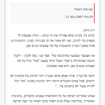
אבו שוקי המקורי
29 ביולי 2007 ב-11:36
//
ירון היקר,
קודם כל, מכיוון שלא אמרתי את זה קודם – תודה שאכפת לך
מספיק כדי להגיב, ואני לא אומר את זה בציניות. בעיני, התגובות הן
אחת מאבני הבניין החשובות של מה שאנחנו בונים כאן.
אני מצטער שנפגעת מהתגובה שלי. מצד שני, נסה להבין – לקבל
תגובה שמתחילה ב"אוף" ושכל כולה בעצם "אוף" גדול על מה
שאנחנו עושים כאן, היא מאד מאכזבת.
לגופו של עניין: אותי באופן אישי מעניין יותר לכתוב על מקומות לא
ידועים, אבל אנחנו מקבלים הרבה יותר תגובות בסגנון "איך יכול
להיות שעוד לא כתבתם על…".
אנחנו שומרים רשימה של כל ההמלצות שאנחנו מקבלים, בתגובות
ובאימייל, ומתישהו נעלה אותן לאחד מדפי האתר כדי שמי שרוצה