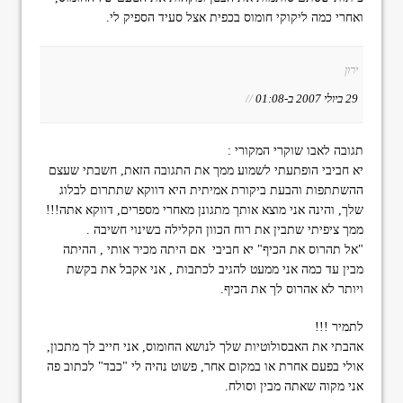
ואחרי כמה ליקוקי חומוס בכפית אצל סעיד הספיק לי.
ירון
29 ביולי 2007 ב-01:08
//
תגובה לאבו שוקרי המקורי :
יא חביבי הופתעתי לשמוע ממך את התגובה הזאת, חשבתי שעצם
ההשתתפות והבעת ביקורת אמיתית היא דווקא שתתרום לבלוג
שלך, והינה אני מוצא אותך מתגונן מאחרי מספרים, דווקא אתה!!!
ממך ציפיתי שתבין את רוח הכוון הקלילה בשינוי חשיבה .
"אל תהרוס את הכיף" יא חביבי אם היתה מכיר אותי , ההיתה
מבין עד כמה אני ממעט להגיב לכתבות , אני אקבל את בקשת
ויותר לא אהרוס לך את הכיף.
לתמיר !!!
אהבתי את האבסולוטיות שלך לנושא החומוס, אני חייב לך מתכון,
אולי בפעם אחרת או במקום אחר, פשוט נהיה לי "כבד" לכתוב פה
אני מקוה שאתה מבין וסולח.