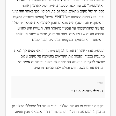
האוטומטית" עם עוד קצת סבלנות, היית יכול להדביק אותה
לסקירה של מקום מתאים. אבל גם כך, הסיכוי לכך באתר הזה אינו
גבוה. באליפויות החומוס של YNET למשל (חומוס אשכרה במקום
הראשון, ירחם השם) היה מתאים ונכון להרביץ את התיאוריה שלך.
לפי מה שהתרשמתי עד עכשיו מהאתר הזה, הנטייה היא להגיע
להרבה סוגים של מקומות. ויחד עם זאת, טבעי שבשנת פעילותו
הראשונה הוא מתמקד במקומות מובילים ומפורסמים.
ועכשיו, אחרי שגררת אותנו למקום מיותר זה, אני מציע לך לצאת
מהעניין בכבוד ולפצות את הקוראים בהמלצה על מקום עלום
שראוי לבקר בו. זו אינה התרסה אלא הצעה ידידותית אמיתית:
תפתיע אותנו בשם חדש וכולם ילכו הביתה מרוצים.
תמיר
23 ביולי 2007 ב-17:21
//
ירון.אם פוגרום אז פוגרום.יאללה עבורי ועבור כל מתפללי הבלוג תן
מתכון לחומוס עם התהליך וכתב כמויות.דרך אגב אני מכין חומוס