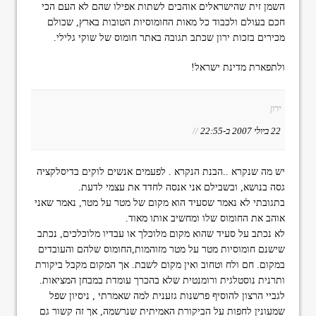
השמן זית שהישראלים אוהבים לשתות אפילו שהם לא העם הכי
חכם בעולם ולכבוד כל מאות החומוסיות הטובות בארץ, שכולם
מכירים בזכות ירון שכתב תגובה באתר חומוס של שוקי גלילי.
ולתפארת מדינת ישראל!
ירון
22 ביולי 2007 ב-22:55
//
יש מה שנקרא ..הבנת הנקרא . לפעמים אנשים לוקים בדיסלקציה
גסה בנושא, ובשבילם אני אנסה לחדד את עצמי לדעת.
בתגובתי לא נאמר שסעיד הוא מקום של מטר על מטר, נאמר שאני
אוהב את החומוס שלו ומחשיב אותו מאוד.
לא נכתב על סעיד שהוא מקום מלוכלך או עבדיו מלוכלכים, נכתב
שישנם חומוסיות מטר על מטר מזוהמות,החומוס שלהם והעובדים
במקום. חם ולח וטחוב ואין מקום לשבת. אך המקום מקבל ביקורת
ותרנית נוסטלגית ורומנטית שלא בהכרך עומדת במבחן המציאות.
לגביי הרצון להוסיף פרשנות גזענית למה שאמרתי , ניסיון שפל
שמעונין לחפות על הביקורת האמיתית שנרשמה, אך זה קשור גם