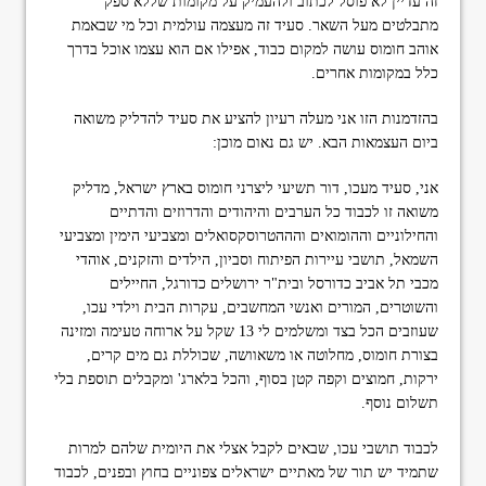
זה עדיין לא פוסל לכתוב ולהעמיק על מקומות שללא ספק
מתבלטים מעל השאר. סעיד זה מעצמה עולמית וכל מי שבאמת
אוהב חומוס עושה למקום כבוד, אפילו אם הוא עצמו אוכל בדרך
כלל במקומות אחרים.
בהזדמנות הזו אני מעלה רעיון להציע את סעיד להדליק משואה
ביום העצמאות הבא. יש גם נאום מוכן:
אני, סעיד מעכו, דור תשיעי ליצרני חומוס בארץ ישראל, מדליק
משואה זו לכבוד כל הערבים והיהודים והדרוזים והדתיים
והחילוניים וההומואים והההטרוסקסואלים ומצביעי הימין ומצביעי
השמאל, תושבי עיירות הפיתוח וסביון, הילדים והזקנים, אוהדי
מכבי תל אביב כדורסל ובית"ר ירושלים כדורגל, החיילים
והשוטרים, המורים ואנשי המחשבים, עקרות הבית וילדי עכו,
שעוזבים הכל בצד ומשלמים לי 13 שקל על ארוחה טעימה ומזינה
בצורת חומוס, מחלוטה או משאוושה, שכוללת גם מים קרים,
ירקות, חמוצים וקפה קטן בסוף, והכל בלארג' ומקבלים תוספת בלי
תשלום נוסף.
לכבוד תושבי עכו, שבאים לקבל אצלי את היומית שלהם למרות
שתמיד יש תור של מאתיים ישראלים צפוניים בחוץ ובפנים, לכבוד