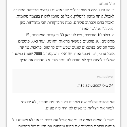
פול גזעונט.
ד. יש גבול כמה חומוס יכולים שני אנשים וקבוצת חבריהם הקרובה
לאכול. אתה מוזמן להמליץ, אבל גם מוזמן לגלות בעצמך מקומות,
לאכול בהם ולכתוב עליהם. כמה מהביקורות הכי מוצלחות כאן
התקבלו מגולשי האתר.
ה. כולה 10 חודשים, ויש לנו כאן 30 ביקורות חומוסיות, 15
מתכונים, 10 פוסטים בנושאי בריאות ותזונה, ועוד כ-50 פוסטים
מכל הסוגים בנושאים שונים שקשורים לחומוס, פלאפל, טחינה,
אוכל ערבי, ים תיכוני וארץ-ישראלי. השקענו כ-2000 שעות במשהו
שמלבד להיות כיף לא תורם לנו יותר מדי. אל תהרוס את הכיף.
mahadeva
24 ביולי 2007 ב-14:32
//
אני אישית אכלתי שם ולמרות כל העניינים מסביב, לא יכולתי
לגמור את הצלחת כי פשוט לא היה כזה טעים.
בשבילי חומוס באמת טעים אני אוכל עם כפית כי אני לא משוגע על
פיתות שסתם סותמות את הבטן ומקהות את הטעם של החומוס,