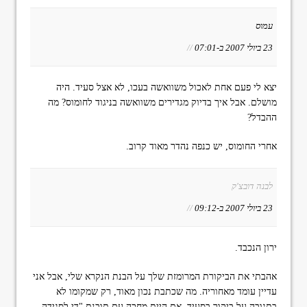
עמוס
23 ביולי 2007 ב-07:01
//
יצא לי פעם אחת לאכול משוואשה בעכו, לא אצל סעיד. היה
מושלם. אבל איך בדיוק מגדירים משוואשה בניגוד לחומוס? מה
ההבדל?
אחרי החומוס, יש כנפה נהדר מאוד קרוב.
לבנה דובצ'ק
23 ביולי 2007 ב-09:12
//
ירון הנכבד.
אהבתי את הביקורת המרומזת שלך על הבנת הנקרא שלי, אבל אני
עדיין עומד מאחוריה. מה שכתבת נכון מאוד, רק שמקומו לא
בתגובה על ביקור בסעיד. אם היית מחכה עם תובנת "די לסגידה