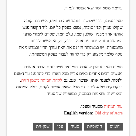
ערימת משאוושה שאי אפשר לגמור.
סעיד עצמו, כבר שלושים וחמש שנה בחומוס, איש גבה קומה
שקולו עמוק ופניו טובות, נמצא בעסק כל יום. ליד הקופה פגש
אותנו אחד מבניו, שולטן שמו. עלם חמד, שסיים לימודי מדעי
המחשב וחזר לעבוד עם אבא – ככה, זה, אי אפשר לברוח
מהמסורת. יש במשפחה הזו גם את האח עורך-הדין וכמדומני אח
נוסף שלמד מקצוע רק כדי לחזור לעבוד בעסק המשפחתי.
חומוס סעיד זו אבן שואבת. חומוסיה שמפרנסת הרבה אנשים
ואנשים רבים אחרים באים אליה מכל הארץ כדי להתענג על הטעם
ולנסות לפענח אותו. אפשר, אגב, גם
לקחת הביתה משמן הזית
,
בבקבוקים של 4 ליטר. גם מכל השאר אפשר לקחת, כולל הפיתות
המצויינות שנאפות בסמטה, במאפייה של סעיד.
עוד תמונות
מסעיד ומעכו.
English version:
Old city of Acre
חומוס
חומוסיות
סעיד
עכו
שמן-זית