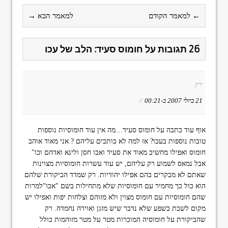
← למאמר הקודם
למאמר הבא →
26 תגובות על חומוס סעיד: הלב של עכו
ירון
21 ביולי 2007 ב-00:21
//
אוף עוד כתבה על חומוס סעיד…מה אין עוד חומוסיות נוספות
טובות נוספות בעכו? אז למה לא כותבים עליהם ? אני מאוד אוהב
חומוס ואפילו מחשיב מאוד את סעיד ואבו חסן ולינא ואדהם וכו"
אבל נמאס לשמוע רק עליהם, יש עוד עשרות חומוסיות מצוינות
שאתם לא מבקרים בהם אפילו יהודיות. רק שמדד הביקורת שלהם
הוא כול כך מחמיר עם חומוסיות שלא מתחילות בשם "אבו"למרות
שהם חומוסיות עם חומוס מצוין ולא מזוהם וצלחות יפות ואפילו יש
מקום לשבת בשפע שלא נדבר שיש מזגן ואוירה נחמדה. רק
שהביקורת על חומוסיה המוכרות מטר על מטר מזוהמות כולל