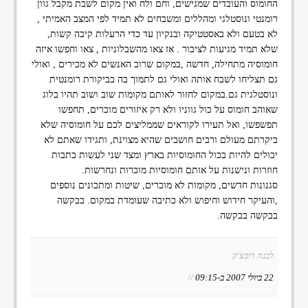
החומוס והעובדים שמגישים, וחם ולח ואין מקום לשבת מקבל גוון
רומנטי ונוסטלגי ומהללים ומשבחים לא תמיד לפי המצב האמיתי ,
לא בטעם ולא באסטטיקה ובנקיון עד כדי הרעלות קיבה קשות,
שלא תמיד מגיעות לציבור . אז צאו מהשבלוניות , צאו וחפשו איזה
חומוסיה מתחילה, חדשה ,במקום שרוב האנשים לא מכירים , ואולי
גם תצליחו לשבח אותה ואולי גם לתמוך בה בביקורת רומנטית
ונוסטלגית גם.במקום לחזור לאותם מקומות שוב ושוב תהיו בלוג
שאוהב חומוס על כול גווניו ולא רק איזורים מוכרים, תחפשו
תפשפשו, ואל תעירו לקוראים שממליצים לכם על חומוסיה שלא
ביקרתם מעולם ורבים חושבים שהיא מצוינת, ותגידו שאתם לא
יכולים להיות בכול החומוסיות בארץ ומצד שני לעשות כתבות
חוזרות ונישנות על אותם חומוסיות מוכרות ונחרשות.
סגנונות חדשים, מקומות לא מוכרים, שיטות ומתכונים נוספים
,והעיקר חידוש וחיפוש ולא כתיבה שעומדת במקום. בבקשה
בבקשה בבקשה.
לבנה דובצ'ק
22 ביולי 2007 ב-09:15
//