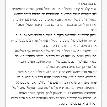
להבנת הנקרא .
לגבי קלקולי קיבה והרעלות מזון אני יכול לספק עשרות דוקומנטים
של ביקורות משרד הבריאות בחומוסיות מפורסמות ביותר שנעשו
לאחר תלונות של לקוחות , עם תאריכים ועם שמות עם התרעות
ואזהרות לרוב. גם במגזר הערבי וגם במגזר היהודי פסול למאכל
אדם.
וישנן חומוסיות שעוברות ביקורות למכביר ותמיד נמצאות נקיות
וטריות והחומוס שלהם טעים וקליללדעתי ולדעת רבים ממני ועדיין
אין הם מקבלים את החשיפה הראויה להם.
אני במקצוע 20 שנה בעלים לשעבר של 2 מסעדות שף בשלושה
בתי מלון שונים, 15 שנה באיגוד השפים , שופט בתחרויות אוכל
בארץ ובעולם וחובב מושבע של החומוס והאוכל הערבי הכפרי
שלדעתי בן המטבחים המובילים בעולם.
אך אני עדיין שואל למה הסיקור שוב ושוב על אותם חומוסיות
נחרשות? איפה הגוון ? איפה הרצון להגיע למקומות חדשים לא
פחות מוצלחים שלא הרבה יודעים עליהם?למה אם יש בעכו 30
חומוסיות, תמיד הכתבות יהיו על שלושת המפורסמים? למה לזלזל
בחומוסיה שנפתחה בקניון בראשון לציון, תבקרו אותה באותו
סטנדרטים של חומוסיה מטר על מטר שעומדים בה תור ארוך בחום
ובלחות, ואתם מסונורים ממנה.