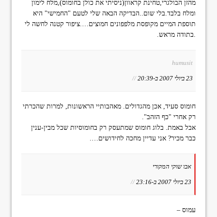
מהזן הבולגרי,טחינת קראוון(ניסיתי את כולן בחומוס),מלח לימון
ומלח בלבד.בלי שום..הבדיקה הבאה שלי לטעם "החמישי" היא
תוספת המיים מקופסת מלפפונים חמוצים….ציפור קטנה לחשה לי
.בתודה מראש.
humusit
23 ביולי 2007 ב-20:39
//
חומוס סעיד, אכן מהגדולים. מאהבותיי הראשונות, למרות שהכרתי
רק אחרי "כף הזהב".
אבל באמת. בלוג חומוס שמתעסק רק בחומוסיות שכל מבין-ענין
כבר מכיר? אני עדיין מחכה לחידושים….
אבו שוקי המקורי
23 ביולי 2007 ב-23:16
//
עמוס –