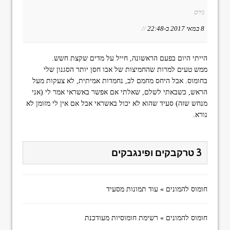
נירס
8 במאי 2017 ב-22:48
//
הייתי היום בפעם הראשונה, חייל על מדים שקצת חשש.
ממש טעים למרות שהחמיצות של אבו חסן יותר הסגנון שלי
בחומוס. אבל היחס מחמם לב, נחמדות אמיתית, לא צעקות מעל
הראש, כשבאתי לשלם, שאלתי אם אפשר באשראי אמר לי (אני
מנחש שזה) סעיד שהוא לא יכול באשראי אבל אם אין לי מזומן לא
נורא.
3 טרקבקים ופינגבקים
חומוס להמונים » עוד תמונות מסעיד
חומוס להמונים » רשימת חומוסיות מעודכנת