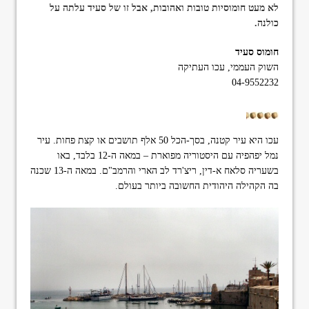
לא מעט חומוסיות טובות ואהובות, אבל זו של סעיד עלתה על
format_underlined
הוסף קו תחתון לקישורים
כולנה.
font_download
סמן קישורים
חומוס סעיד
ל
cached
השוק העממי, עכו העתיקה
א
04-9552232
פ
ס
א
ת
כ
עכו היא עיר קטנה, בסך-הכל 50 אלף תושבים או קצת פחות. עיר
ל
נמל יפהפיה עם היסטוריה מפוארת – במאה ה-12 בלבד, באו
ה
בשעריה סלאח א-דין, ריצ'רד לב הארי והרמב"ם. במאה ה-13 שכנה
א
בה הקהילה היהודית החשובה ביותר בעולם.
פ
ש
ר
ו
י
ו
ת