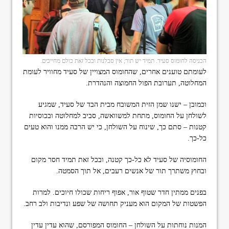
הכניסה לחומוס סעיד. תמיד יש תור; אין סבלנות ובכל זאת כולם מחייכים.
לעומתם טוענים אחרים, שהחומוס המצויין של סעיד מחוויר לעומת
המחלוטה, תערובת הפול החמוצה והנהדרת.
וכמובן – ישנו שמן הזית המשובח מבית הבד של סעיד, שמגיע
לשולחן על החומוס, מתחת למשוואשה, סביב למחלוטה ובכוסיות
קטנות – סתם כך, שינוח על השולחן, כי יש הרבה ממנו והוא טעים
כל-כך.
החומוסיה של סעיד לא כל-כך קטנה, ובכל זאת תמיד חסר מקום
ובחוץ משתרך תור של אנשים רעבים, אל תוך הסמטה.
בפנים ממתין חדר שטוף אור, אפוף ריחות שכולו חיוכים. למרות
הפשטות של המקום הוא מעניק תחושה של שפע ונדיבות ולב רחב.
המנות נוחתות על השולחן – החומוס המפורסם, שהוא עדין עדין