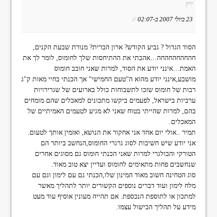
ירון
23 ביולי 2007 ב-02:07
//
הסוד הגדול ? גביע הקודש? ארון הברית? מנורת שבעת הקנים,
חהחהחהחהחה…אהבתי את ההתיחסות שלך לחומוס, לומר לך את
האמת…אינני יודע את הסוד, למרות שאני חובב חומוס
מושבע,אינני יודע מהוא ה"טעם החמישי" אך הכנתי בחיי מאות ק"ג
רבות של חומוס שזכו לתשבוחות כולל בארועים של שגרירויות
ערביות בישראל, לפעמים ביקשו מתכונים למאכלים שהם מומחים
בהם, למרות שהייתי בטוח שאני לא מגיע לטעמים האמיתיים של
המאכלים.
תמיר ..אולי יום אחד אני אחקור את הנושא, ואזמין אותך לטעום.
אני יודע שיש חשיבות לסוג גרגרי החומוס,הנחשב ביותר הם
הטורקי והבולגרי למרות שאני הכנתי חומוס גם מסוגים אחרים
שנחשבים פחות מתאימים לחומוס ועדיין יצא טוב מאוד.
סוג הטחינה חשוב מאוד המינון שלו,הכנתי גם עם לימון וגם עם
מלח לימון ועוד דברים נוספים הקשורים יותר לתהליך מאשר
למתכון או לתוספת הנכספת. אם תהייה מעונין אוסיף עוד מעט
מידע על תהליך הבישול עצמו.