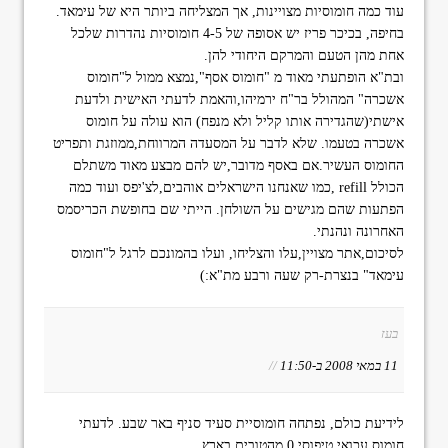
עוד כמה חומוסיות מצויינות, אך המצליחה ביותר היא של עימאד.
בחיפה, בכיכר פריז יש אסופה של 4-5 חומוסיות נהדרות שלכל
אחת מהן הטעם והמרקם היחודי להן.
ובת"א הופתעתי מאוד מ "חומוס אסף",נמצא ממול ל"חומוס
אשכרה" המהולל בר"ח ירמיהו,והאמת לדעתי האישית ולדעת
אישתי(שהגדירה אותו קליל ולא מנפח) הוא עולה על חומוס
אשכרה בטעמו. שלא לדבר על המסעדה המרווחת,ממוזגת ותפריט
החומוס העשיר.אם באסף מדובר,יש להם מבצע מאוד משתלם
הכולל refill ,כמו שאנחנו הישראלים אוהבים,לצ'יפס ועוד כמה
הפתעות שהם מגישים על השולחן. הייתי שם בחופשת הכריסמס
האחרונה ונהנתי.
לסיכום,אתר מצויין,עלו והצליחו, ועלו בהמונכם לרגל ל"חומוס
עימאד" בנצרת-רק שעה ורבע מת"א:)
בעז
11 במאי 2008 ב-11:50
//
לידיעת כולם, נפתחה חומוסיית סעיד סניף באר שבע. לדעתי
חומוס עכואי טיפוסי 0 מהטובים בארץ.