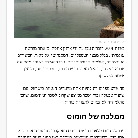
מפרץ עכו. יפה ועצוב.
בשנת 2001 הוכרזה עכו על-ידי ארגון אונסקו כ"אתר מורשת
עולמית". בגלל מבצר הטמפלרים, המסגד של אל ג'זאר, הביצורים
העותמניים, אולמות ההוספיטלרים. עכו הועמדה בשורה אחת עם
טרויה ומיקנה, הטאג' מאהל והפירמידות, פומפיי ופיזה, וצ'יצ'ן
איטזה במקסיקו.
מה שלא מפריע לה להיות אחת מהערים העניות בישראל, עם
שיעור אבטלה גבוה ושכר ממוצע שקרוב לשכר המינימום, שחצי
מתלמידיה לא זכאים לתעודת בגרות.
ממלכה של חומוס
עכו של היום מלאה בחומוס. היחס הוא קרוב לחומוסיה אחת לכל
אלף נפש, כשמחציתן ממוקמות במתחם קטן בתוך העיר העתיקה.