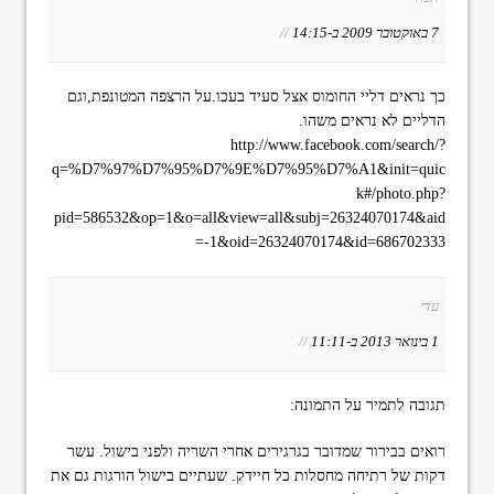
7 באוקטובר 2009 ב-14:15
//
כך נראים דליי החומוס אצל סעיד בעכו.על הרצפה המטונפת,וגם
הדליים לא נראים משהו.
http://www.facebook.com/search/?
q=%D7%97%D7%95%D7%9E%D7%95%D7%A1&init=quic
k#/photo.php?
pid=586532&op=1&o=all&view=all&subj=26324070174&aid
=-1&oid=26324070174&id=686702333
עדי
1 בינואר 2013 ב-11:11
//
תגובה לתמיר על התמונה:
רואים בבירור שמדובר בגרגירים אחרי השריה ולפני בישול. עשר
דקות של רתיחה מחסלות כל חיידק. שעתיים בישול הורגות גם את