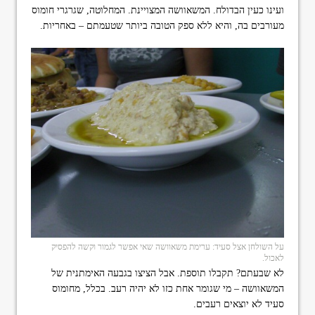
ועינו כעין הבדולח. המשאוושה המצויינת. המחלוטה, שגרגרי חומוס
מעורבים בה, והיא ללא ספק הטובה ביותר שטעמתם – באחריות.
על השולחן אצל סעיד: ערימת משאוושה שאי אפשר לגמור וקשה להפסיק
לאכול.
לא שבעתם? תקבלו תוספת. אבל הציצו בגבעה האימתנית של
המשאוושה – מי שגומר אחת כזו לא יהיה רעב. בכלל, מחומוס
סעיד לא יוצאים רעבים.