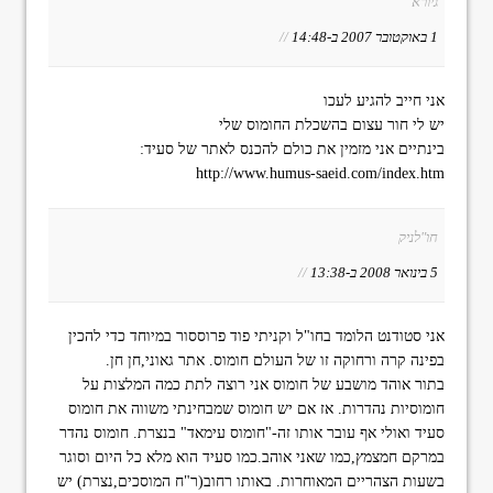
גיורא
1 באוקטובר 2007 ב-14:48
//
אני חייב להגיע לעכו
יש לי חור עצום בהשכלת החומוס שלי
בינתיים אני מזמין את כולם להכנס לאתר של סעיד:
http://www.humus-saeid.com/index.htm
חו"לניק
5 בינואר 2008 ב-13:38
//
אני סטודנט הלומד בחו"ל וקניתי פוד פרוססור במיוחד כדי להכין
בפינה קרה ורחוקה זו של העולם חומוס. אתר גאוני,חן חן.
בתור אוהד מושבע של חומוס אני רוצה לתת כמה המלצות על
חומוסיות נהדרות. אז אם יש חומוס שמבחינתי משווה את חומוס
סעיד ואולי אף עובר אותו זה-"חומוס עימאד" בנצרת. חומוס נהדר
במרקם חמצמץ,כמו שאני אוהב.כמו סעיד הוא מלא כל היום וסוגר
בשעות הצהריים המאוחרות. באותו רחוב(ר"ח המוסכים,נצרת) יש