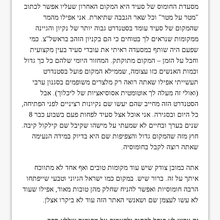
מסעדת החומוס של סעיד היא המקום האחרון שעליו אפשר לכתוב
"מטר על מטר" וכל שאר הגבבה שתיארת. אני אפילו מהמר
שהמקום של סעיד עומד בסטנדרט גבוה יותר של נקיון והגיינה
ממקומות שנראים לך בטוחים כי הם בקניון הזהב בראשל"צ. כמי
שפעם היה שותף במסעדה ראיתי את עובדי סעיד בעין מקצועית
וחבל על הזמן – המקום מתוקתק. המחזור היומי שלהם כל כך גדול
וכמות האנשים כזו עצומה, שממילא המקום פועל בסטנדרט
תעשייתי אפילו שאתה רואה רק מלצרים משופמים בסגנון ערבי
(ואולי זה מעלה לך אוטומטית אסוסיאציות של ליכלוך). אבל
הסטנדרט הזה מחייב שהם יעשו שם נקיונות רציניים לפני הפתיחה,
כל היום ובסגירה. אני אוכל אצל סעיד לפחות פעם בשבוע כבר 8
שנים בערך ובחיים לא שמעתי על מישהו שקיבל שם קילקול קיבה.
חוץ מזה שהמקום גדול והצפיפות שם היא בדיוק במידה הנעימה
שאתה רוצה לקבל בחומוסיה.
אתה כמובן צודק שיש עוד מקומות טובים ואף אחד לא מתווכח
איתך על זה. ברור שיש. במקום כמו ישראל הגיוני וטבעי שייפתחו
הרבה חומוסיות ואפשר להניח שחלק מהן טובות מאוד, אפילו שעוד
לא עשו לעצמן שם ושאנשי האתר הזה עוד לא ביקרו אצלן.