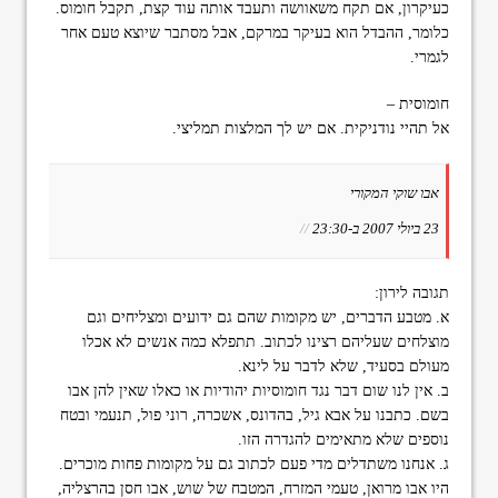
כעיקרון, אם תקח משאוושה ותעבד אותה עוד קצת, תקבל חומוס.
כלומר, ההבדל הוא בעיקר במרקם, אבל מסתבר שיוצא טעם אחר
לגמרי.
חומוסית –
אל תהיי נודניקית. אם יש לך המלצות תמליצי.
אבו שוקי המקורי
23 ביולי 2007 ב-23:30
//
תגובה לירון:
א. מטבע הדברים, יש מקומות שהם גם ידועים ומצליחים וגם
מוצלחים שעליהם רצינו לכתוב. תתפלא כמה אנשים לא אכלו
מעולם בסעיד, שלא לדבר על לינא.
ב. אין לנו שום דבר נגד חומוסיות יהודיות או כאלו שאין להן אבו
בשם. כתבנו על אבא גיל, בהדונס, אשכרה, רוני פול, תנעמי ובטח
נוספים שלא מתאימים להגדרה הזו.
ג. אנחנו משתדלים מדי פעם לכתוב גם על מקומות פחות מוכרים.
היו אבו מרואן, טעמי המזרח, המטבח של שוש, אבו חסן בהרצליה,