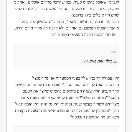
לגבי מי שאוכל בחומוס סעיד, נכון שהרבה מגזרים אוכלים , אך אני
מפקפק באוהדי ביתר ירושלים , הם היו עושים דברים אחרים לפני
שהם היו אוכלים בה.( ברובם).
תפתיעו, תרעננו, תחדשו, תשאלו, תהיו בלוג שמושך את קהל
אוהבי החומוס המושבעים ואחרים ולא ללכת רק אחרי הזרם הידוע
, ואז תהיו בטוח הבלוג העצמאי הטוב ביותר.
תמיר
22 ביולי 2007 ב-23:29
//
ירון.עם רקורד כמו שלך בענף המסעדות אני מייד מנצל
הזדמנות..האם לך ידוע הסוד הגדול?האם תגרום לסיום החיפושים
אחר הגביע הקדוש?מה הם מוסיפים בחומוס שיוצר את הטעם
הנוסף?"הטעם החמישי"?מין טעם לוואי שאני ועוד מאות אינם
מצליחים לשחזר בעשר שנות נסיונות.והיו נסיונות!והיו הזבלות.אל
תתן לנו מתכון לחומוס.גלה לנו או מידע אישי או מהפעלת מקורות
חשאיים.מה התוספת הנכספת?