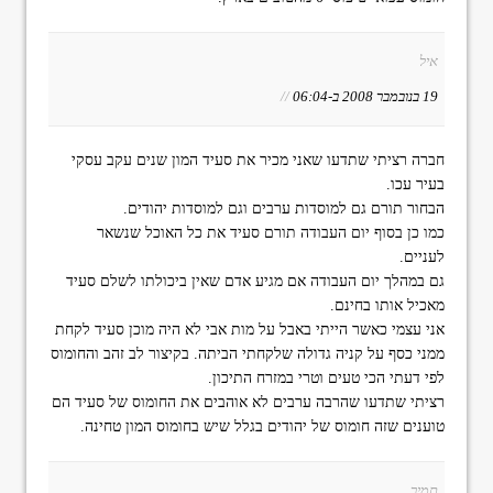
איל
19 בנובמבר 2008 ב-06:04
//
חברה רציתי שתדעו שאני מכיר את סעיד המון שנים עקב עסקי
בעיר עכו.
הבחור תורם גם למוסדות ערבים וגם למוסדות יהודים.
כמו כן בסוף יום העבודה תורם סעיד את כל האוכל שנשאר
לעניים.
גם במהלך יום העבודה אם מגיע אדם שאין ביכולתו לשלם סעיד
מאכיל אותו בחינם.
אני עצמי כאשר הייתי באבל על מות אבי לא היה מוכן סעיד לקחת
ממני כסף על קניה גדולה שלקחתי הביתה. בקיצור לב זהב והחומוס
לפי דעתי הכי טעים וטרי במזרח התיכון.
רציתי שתדעו שהרבה ערבים לא אוהבים את החומוס של סעיד הם
טוענים שזה חומוס של יהודים בגלל שיש בחומוס המון טחינה.
תמיר