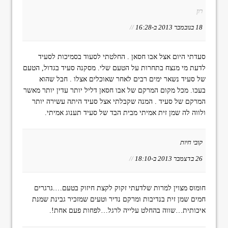
רון
18 בנובמבר 2013 ב-16:28
//
סעדתי היום אצל אבו חסאן . החלטתי לסעוד בסמיכות לסעיד
לדעת מי מנצח בתחרות על הטעם שלי. מסקנה סעיד בגדול, הטעם
של סעיד נשאר ימים רבים לאחר שאוכלים אצלו . חבל שהוא
בעכו. מכל מקום המרקם של אבו חסאן דליל יותר עדין יותר מאשר
המרקם של סעיד . המנה שקבלתי אצל סעיד היתה עשירה יותר
ולווה לה שמן זית אמיתי מבית הבד של סעיד תענוג אמיתי.
קובי חיות
26 בדצמבר 2013 ב-18:10
//
חומוס מצוין למרות שלדעתי זקוק לקצת חיזוק בטעם….גרגרים
חמים שמן זית בנדיבות ומרקם נדיר וטעים שמזכיר גבינת שמנת
איכותית…שווה בהחלט עלייה לרגל…לפחות פעם אחת!.