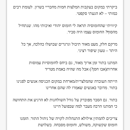
ביקרתי במקום בעקבות המלצות חמות מחבריי בשרון. לעומת רבים
כמותי – לא הגעתי סקפטי.
קיוויתי שהחומוסיה תראה לי חומוס יהודי ואיכותי מהו. שנתחיל
מהסוף? החומוס עצמו היה סביר.
מרקם חלק, מעט מאוד תיבול וגרגרים שבושלו כהלכה, אך כל
היתר – טעון שיפור רציני.
המתנו בתור זמן ארוך מאוד, גם ביחס לחומוסיות עמוסות
אחרות(אבו חסן?) אבל מה שהיה באמת מטריד
הייתה העובדה שהמלצרית/מארחת במקום הכניסה אנשים לפנינו
בתור. מדובר באנשים שאמרו לה שהם אחרינו
בתור. גם הסבר מפוברק על גודל השולחנות לא הרגיע את התחושה
כי המתנו הרבה מעבר למה שבפועל היינו
צריכים להמתין אילולא התנהלות לקויה של ניהול התור. הזמנו
חומוס שקשוקה, משולש, וחומוס מסבחה. בשלושת