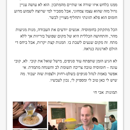
ממנו בלחש איזו שורה או שתיים מהמתכון. הוא לא עושה עניין
גדול מזה שהוא עצמו צמחוני, אבל מסביר למי שרוצה לשמוע מדוע
חומוס הוא פלא תזונתי ותחליף מצויין לבשר.
הכל מתקתק בחומוסיה. אנשים יודעים את העבודה, מנות מגיעות
מהר, והתחושה הכללית היא של מקום שפועל בזריזות אך ללא
מתח. זה מקום שנעים לשבת בו. המנות קצת יקרות, אבל ביחס די
הולם לארנונה כנראה.
לא הגיע הזמן שתפתח עוד סניפים, מישל שואל את קובי. לא, קובי
עונה – חומוסיה טובה צריכה תשומת לב והשגחה מתמדת. אי
אפשר באמת לנהל סניפים בשלט-רחוק ולצפות שזה יעבוד. מה
שיש לי כאן טוב לי ומספיק לי, נכון לעכשיו.
תמונות: אבי חי