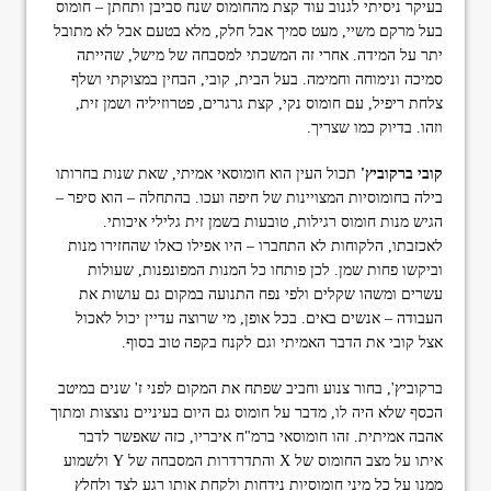
בעיקר ניסיתי לגנוב עוד קצת מהחומוס שנח סביבן ותחתן – חומוס
בעל מרקם משיי, מעט סמיך אבל חלק, מלא בטעם אבל לא מתובל
יתר על המידה. אחרי זה המשכתי למסבחה של מישל, שהייתה
סמיכה ונימוחה וחמימה. בעל הבית, קובי, הבחין במצוקתי ושלף
צלחת ריפיל, עם חומוס נקי, קצת גרגרים, פטרוזיליה ושמן זית,
וזהו. בדיוק כמו שצריך.
קובי ברקוביץ'
תכול העין הוא חומוסאי אמיתי, שאת שנות בחרותו
בילה בחומוסיות המצויינות של חיפה ועכו. בהתחלה – הוא סיפר –
הגיש מנות חומוס רגילות, טובעות בשמן זית גלילי איכותי.
לאכזבתו, הלקוחות לא התחברו – היו אפילו כאלו שהחזירו מנות
וביקשו פחות שמן. לכן פותחו כל המנות המפונפנות, שעולות
עשרים ומשהו שקלים ולפי נפח התנועה במקום גם עושות את
העבודה – אנשים באים. בכל אופן, מי שרוצה עדיין יכול לאכול
אצל קובי את הדבר האמיתי וגם לקנח בקפה טוב בסוף.
ברקוביץ', בחור צנוע וחביב שפתח את המקום לפני ז' שנים במיטב
הכסף שלא היה לו, מדבר על חומוס גם היום בעיניים נוצצות ומתוך
אהבה אמיתית. זהו חומוסאי ברמ"ח איבריו, כזה שאפשר לדבר
איתו על מצב החומוס של X והתדרדרות המסבחה של Y ולשמוע
ממנו על כל מיני חומוסיות נידחות ולקחת אותו רגע לצד ולחלץ