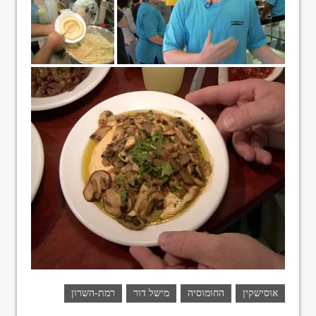
אוסישקין
החומוסיה
מישל דור
רמת-השרון