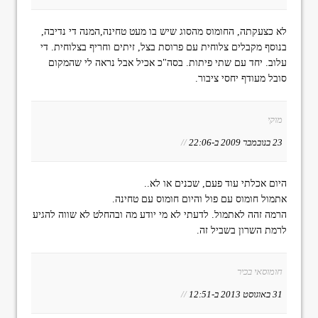
לא כצעקתה, החומוס מהסוג שיש בו מעט טחינה,המנה די נדיבה,
בנוסף מקבלים צלוחית עם פרוסת בצל, זיתים וחריף בצלוחית. די
עלוב. יחד עם שתי פיתות. בסה"כ אכיל אבל נראה לי שהמקום
סובל מעודף יחסי ציבור.
מוקי
23 בנובמבר 2009 ב-22:06
//
היום אכלתי עוד פעם, שכנים או לא..
אתמול חומוס עם פול והיום חומוס עם טחינה.
הרמה זהה לאתמול. לדעתי לא מי יודע מה ובהחלט לא שווה להגיע
לרמת השרון בשביל זה.
חומוסאי בכיר
31 באוגוסט 2013 ב-12:51
//