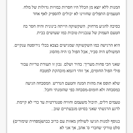
המנות ללא יוצא מן הכלל היו חסרות כמויות גדולות של מלח.
הטעמים התפלים שחווינו לא יכולים להספיק לאף אחד
כסיבה להגיע מרחוק. השקשוקה הייתה בינונית והיה חסר בה
הטעם העמוק של עגבניות טובות כמו שעושים בבית.
היא הרגישה כמו השקשוקה שמגישים בצבא בכלי נירוסטה ענקיים.
המשולש היה סביר, אבל הפול בו היה מהסוג
שאני הכי פחות מעריך: בהיר ושלם. נכון זו תעודת טריות עבור
פולי הפול החומים, אך זוהי דוגמא מובהקת למטבח
שלא תופס את מהות המנה והטעם הנדרש. המסבחה הגיעה
כמסבחה ולא חומוס-מסבחה כפי שהזמנתי וחבל.
טעמים דלים, תיבול משעמם וחוויה סטנדרטית עד כדי לא קיימת.
לרגע הרגשתי שאני בסיוט מגבעתיים שוב..
בנוסף למנות הגיעו לשולחן מאזות עם כרוב כבוש(מפחית שימורים)
סלט טורקי שחברי ס' אהב, אך אני לא