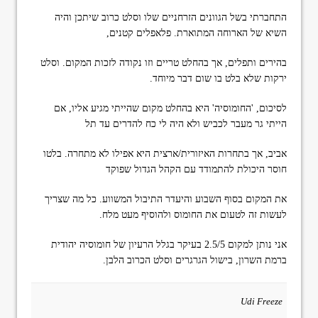
התחברתי בשל הגוונים הזרחניים שלו וסלט כרוב שיתכן והיה
השיא של הארוחה המתוארת. פלאפלים קטנים,
בהירים ותפלים, אך בהחלט טריים וזו נקודה לזכות המקום. וסלט
ירקות שלא בלט בו שום דבר מיוחד.
לסיכום, 'החומוסיה' היא בהחלט מקום שהייתי מגיע אליו, אם
הייתי גר מעבר לכביש ולא היה לי כח להדרים עד תל
אביב, אך בתחרות האיזורית/ארצית היא אפילו לא מתחרה. בלטו
חוסר היכולת להתמודד עם הקהל הגדול שפוקד
את המקום בסוף השבוע והיעדר התיבול המשווע. כל מה שצריך
לעשות זה לטעום את החומוס ולהוסיף מעט מלח.
אני נותן למקום 2.5/5 בעיקר בגלל הרעיון של חומוסיה יהודית
ברמת השרון, בישול הגרגרים וסלט הכרוב הלבן.
Udi Freeze