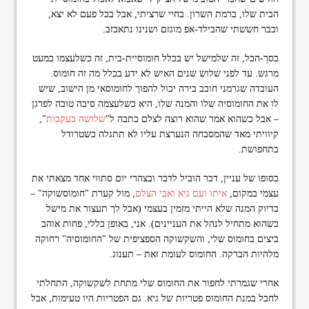
הבית שלו, ברמת השרון. בחיי שרציתי, אבל בכל פעם לא יצא,
וכבר חששתי שהבילד-אפ מוגזם ושנינו נתאכזב.
בסך-הכל, זה שלמישל יש בכלל חומוסיית-בית, זה כשלעצמו כמעט
מרגש. עד לפני שלוש שנים האיש לא ידע בכלל מה זה חומוס.
העובדה שגרמני חובב בירה יכול להפוך לחומוסאי מן הישוב, שיש
לו את החומוסיה שלו והמנה שלו, היא כשלעצמה סיבה טובה לפרגן
– אבל כשהוא אמר שהוא רוצה לצלם כתבה ל"
שלושה בעקבות
",
קיוויתי מאד שהמסבחה הנערצת עליו לא תתגלה כשטרודל
בתחפושת.
בסופו של עניין, דבר הוביל לדבר ובצהרי יום סתווי אחד מצאתי את
עצמי במקום,
איתו ועם גיא ואבי הצלם
, מול קערת "חומוסשוקה" –
בדיוק המנה שלא הייתי מזמין בעצמי (אבל לך תעצור את מישל
כשהוא מתחיל לנהל את העניינים). אני, באופן כללי, פחות אוהב
ביצים בחומוס שלי, והשקשוקה הספציפית של "החומוסיה" רחוקה
מלהיות הברקה. החומוס לעומת זאת – תענוג.
אחרי שגמרתי לחפור את החומוס שלי מתחת לשקשוקה, התחלתי
לחבל במנת החומוס פטריות של גיא. גם הפטריות היו טעימות, אבל