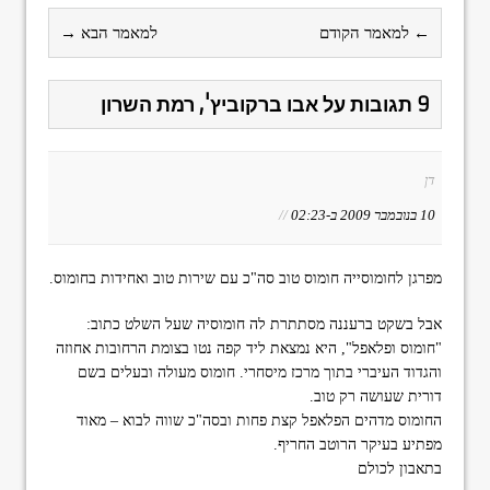
← למאמר הקודם
למאמר הבא →
9 תגובות על אבו ברקוביץ', רמת השרון
דן
10 בנובמבר 2009 ב-02:23
//
מפרגן לחומוסייה חומוס טוב סה"כ עם שירות טוב ואחידות בחומוס.
אבל בשקט ברעננה מסתתרת לה חומוסיה שעל השלט כתוב:
"חומוס ופלאפל", היא נמצאת ליד קפה נטו בצומת הרחובות אחוזה
והגדוד העיברי בתוך מרכז מיסחרי. חומוס מעולה ובעלים בשם
דורית שעושה רק טוב.
החומוס מדהים הפלאפל קצת פחות ובסה"כ שווה לבוא – מאוד
מפתיע בעיקר הרוטב החריף.
בתאבון לכולם