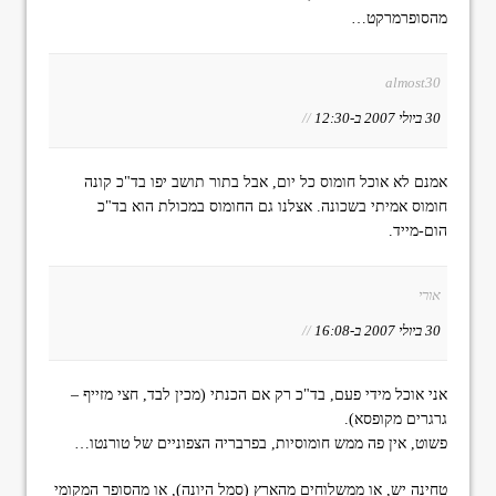
מהסופרמרקט…
almost30
30 ביולי 2007 ב-12:30
//
אמנם לא אוכל חומוס כל יום, אבל בתור תושב יפו בד"כ קונה
חומוס אמיתי בשכונה. אצלנו גם החומוס במכולת הוא בד"כ
הום-מייד.
אורי
30 ביולי 2007 ב-16:08
//
אני אוכל מידי פעם, בד"כ רק אם הכנתי (מכין לבד, חצי מזייף –
גרגרים מקופסא).
פשוט, אין פה ממש חומוסיות, בפרבריה הצפוניים של טורנטו…
טחינה יש, או ממשלוחים מהארץ (סמל היונה), או מהסופר המקומי