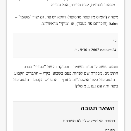
– מצאתי לבנונית, קצת מרירה, אבל סבירה.
משחה (חומוס מקופסה מהסופר) דווקא יש פה, גם יצור "מקומי" –
Sabre (הזכרתם פה בעבר), או "מיקי" מראשל"צ.
גלי
24 באוגוסט 2007 ב-18:30
//
חומוס עושה לי נעים בנשמה – ובעיקר זה של "הסורי" בכרם
התימנים. מבקרת שם לפחות פעם בשבוע. בקיץ – התפריט הקבוע
– חומוס פול ביצה ואשכוליות בחורף – התפריט הקבוע – חומוס פול
ביצה ותה עם נענע. מומלץ!
השאר תגובה
כתובת האימייל שלך לא תפורסם
תגובה