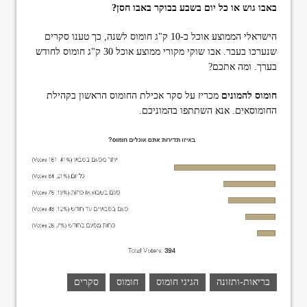
באבו גוש או כל יום בשבע בבוקר באבו חסן?
format_underlined
הוסף קו תחתון לקישורים
font_download
סמן קישורים
הישראלי הממוצע אוכל כ-10 ק"ג חומוס לשנה, כך טענו סקרים
שנערכו בעבר. אבו שוקי מקורי ממוצע אוכל 30 ק"ג חומוס לחודש
ל
cached
בערך. ומה אתכם?
א
פ
חומוס להמונים
מכריז על סקר אכילת החומוס הראשון בקהילת
ס
החומוסאים. אנא השתתפו בהמוניכם.
א
ת
כ
ל
ה
א
פ
ש
ר
ו
י
ו
ת
בריאות-ותזונה
הגיגי חומוס
חומוס
סקרים