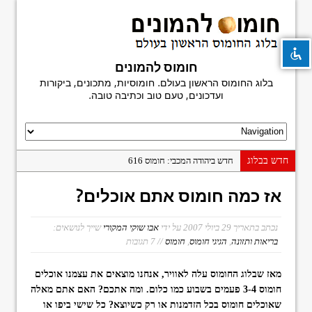
חומוס להמונים
בלוג החומוס הראשון בעולם. חומוסיות, מתכונים, ביקורות
visibility_off
השבת את ההבזקים
ועדכונים, טעם טוב וכתיבה טובה.
title
סמן כותרות
settings
צבע רקע
zoom_out
זום (הקטנה)
חדש בבלוג
חדש ביהודה המכבי: חומוס 616
zoom_in
זום (הגדלה)
פעם אחרונה במשוושה
אז כמה חומוס אתם אוכלים?
חומוס מגן דוד
remove_circle_outline
הקטנת גופן
היסטוריה בפיתה: פלאפל נעים, בני ברק
נכתב בתאריך
29 ביולי 2007
על ידי
אבו שוקי המקורי
שייך לנושאים:
add_circle_outline
הגדלת גופן
בריאות ותזונה
,
הגיגי חומוס
,
חומוס
// 7 תגובות
חומוס חמודי: הפתעה על יהודה הלוי
spellcheck
גופן קריא
ביקורת ספר: מדריך החומוסיות הגדול
מאז שבלוג החומוס עלה לאוויר, אנחנו מוצאים את עצמנו אוכלים
brightness_high
ניגודיות בהירה
חומוס פלורנטין
חומוס 3-4 פעמים בשבוע כמו כלום. ומה אתכם? האם אתם מאלה
brightness_low
ניגודיות כהה
שאוכלים חומוס בכל הזדמנות או רק כשיוצא? כל שישי ביפו או