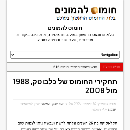
חומוס להמונים
בלוג החומוס הראשון בעולם. חומוסיות, מתכונים, ביקורות
ועדכונים, טעם טוב וכתיבה טובה.
חדש בבלוג
חדש ביהודה המכבי: חומוס 616
פעם אחרונה במשוושה
תחקירי החומוס של כלבוטק, 1988
חומוס מגן דוד
מול 2008
היסטוריה בפיתה: פלאפל נעים, בני ברק
חומוס חמודי: הפתעה על יהודה הלוי
נכתב בתאריך
10 בינואר 2021
על ידי
אבו שוקי המקורי
שייך לנושאים:
שונות
// 4 תגובות
ביקורת ספר: מדריך החומוסיות הגדול
חומוס פלורנטין
הקלאסיקה בת 26 השנים עלתה לרשת ועכשיו ניתן לצפות שוב
ולהשוות. אפשר ללמוד הרבה לא רק על מה שהתרחש בעולם