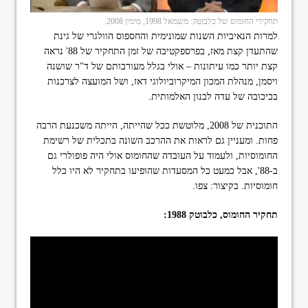
תחקירי החומוס של כלבוטק: משמאל 1998, מימין 2008.
למרות הנאיביות השנות שמונימית והחספוס הוולגרי של גינת
שהתעדן קצת מאז, בפרספקטיבה של זמן התחקיר של 88' נראה
קצת יותר כמו עיתונות – אולי בגלל מעורבותם של ד"ר שושנה
ויסמן, מנהלת המכון המיקרוביולוגי דאז, ושל המועצה לצרכנות
בכיכובה של עדה לבנון האלמותית.
התוכנית של 2008, מלוטשת ככל שהייתה, הייתה משכנעת הרבה
פחות. ומעניין גם לראות את ההרכב השונה בתכלית של רשימת
החומוסיות, ולעמוד על העובדה שהחומוס אולי היה פופולרי גם
ב-88', אבל כמעט כל המסעדות שהופיעו בתחקיר לא היו כלל
חומוסיות. בקיצור: צפו.
תחקיר החומוס, כלבוטק 1988: