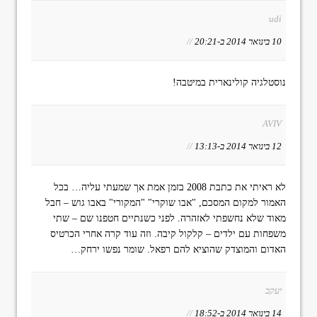
udi
10 בינואר 2014 ב-20:21
//
נוסטלגיה קולינארית במיטבה!
AVIV
12 בינואר 2014 ב-13:13
//
לא ראיתי את כתבת 2008 בזמן אמת אך שמעתי עליה… בכל
האמור למקום המסכם, "אבו שוקרי" "המקורי" באבו גוש – חבל
מאוד שלא נחשפתי לאזהרה. לפני כשנתיים חטפנו שם – שתי
משפחות עם ילדים – קלקול קיבה. וזה עוד קרה אחרי הכרטיס
האדום והמוצדק שהוציא להם רפאל. שומר נפשו ירחק…
יעקב
14 בינואר 2014 ב-18:52
//