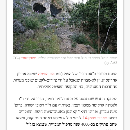
מערת הנחל. האתר בו נתגלו זרעי הפול הפרהיסטוריים. צילום:
ראובן ישורון
(CC-
by-AA3)
הפעם מדובר ב"אב הבר" של הפול (כמו
אם החיטה
שמצא אהרון
אהרונסון), זן לא-מבוית שנאכל על ידי ציידים-לקטים שוכני מערות
מהתרבות הנאטופית, בני התקופה האפיפליאוליתית.
המחקר החדש שהתבסס על מתודולוגיה דומה, נערך על-ידי ד"ר
ולנטינה קרקוטה ממכון ויצמן, בשיתוף עם ד"ר ראובן ישורון, פרופ'
מינה עברון, ופרופ' דניאל קאופמן מאוניברסיטת חיפה. החוקרים
ביצעו
תארוך פחמן-14
לזרעי פול שנמצאו באתר העתיקות, ומצאו
שהם עתיקים בכ-4000 שנה מהפול המבויית שנמצא בגליל