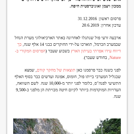
format_underlined
הוסף קו תחתון לקישורים
ממכון ויצמן ואוניברסטית חיפה.
font_download
סמן קישורים
פרסום ראשון: 31.12.2016
עדכון אחרון: 20.6.2019
ל
cached
א
ארבעה זרעי פול שנתגלו לאחרונה באתר הארכיאולוגי מערת הנחל
פ
ס
שבמערב הכרמל, תוארכו על-ידי החוקרים כבני 14 אלף שנה,
כך
א
דיווח עידו אפרתי בעיתון הארץ
בשבוע שעבר (
הפרסום המקורי ב-
ת
Nature
, בחודש שעבר).
כ
ל
לפני כשנה כבר פרסמנו כאן
תוצאות של מחקר קודם
, שמצא
ה
א
שבגליל המערבי בייתו פול, חומוס, אפונה ועדשים כבר בסוף האלף
פ
התשיעי לפנה"ס, כלומר לפני יותר מ-10,000 שנה. לשם השוואה,
ש
העדויות המוקדמות ביותר לקיום חיטה מבויתת הן מלפני כ-9,500
ר
שנה.
ו
י
ו
ת