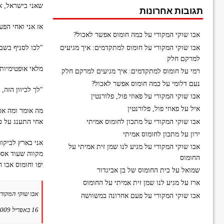
שאני בישראל, אנ
תגובות אחרונות
אז אני ואחי הפע
אבו שוקי המקורי
על
כמה חומוס אפשר לאכול?
אבו שוקי המקורי
על
חומוס למתקדמים: איך מגיעים
"לכו לסניף בשב
למרקם חלק
מלאי אופטימיות 
רמי
על
חומוס למתקדמים: איך מגיעים למרקם חלק
נעם דלומי
על
כמה חומוס אפשר לאכול?
"לך לכיוון הזה,
אבו שוקי המקורי
על
פאוזי פול, פלורנטין
איל
על
פאוזי פול, פלורנטין
מה אומר ומה אס
אבו שוקי המקורי
על
מתכון לחומוס אמיתי
אחי התענג על 
ירון
על
מתכון לחומוס אמיתי
אני בארץ לביקו
אבו שוקי המקורי
על
מגיע לנו שמן זית אמיתי על
החומוס
יפו וחומוס אבו ח
שמואל
על
בית החומוס של בן אביגדור
ארז
על
מגיע לנו שמן זית אמיתי על החומוס
אבו שוקי המקורי
אבו שוקי המקורי
על
פעם אחרונה במשוושה
16 באפריל 2009 ב-10:29