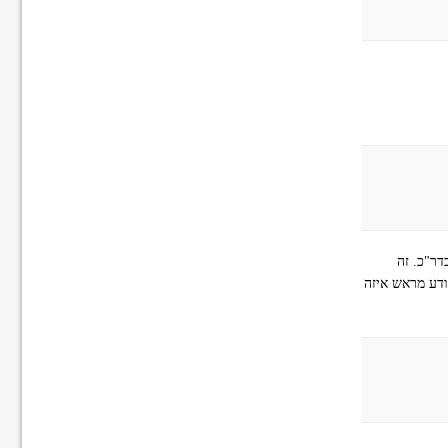
דר"כ. זה
ודע מראש איזה