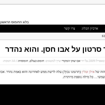
בלוג החומוס הראשון 
ארכיון הבלוג
צרו קשר
ד סרטון על אבו חסן. והוא נהדר
ני ברק
על ידי
אבו שוקי המקורי
שייך לנושאים:
חומוס בעולם
,
חומוסיות
// 14 תגובות
הלוי
דול
 הזה של
אילן זטלין
(תרגמנו נכון?) עלה לרשת ממש לאחרונה והוא באמת נהדר. אבו
שמשי… כל מילה נוספת מיותרת.