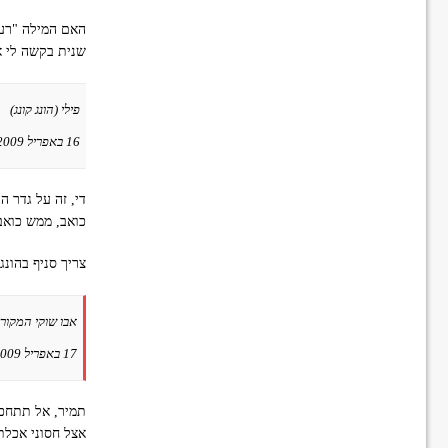
האם המילה "רע"
שנית בקשה לי אל
פילי (הונג קונג)
16 באפריל 2009 ב-19:15
די, זה על גדר ה
כואב, ממש כואב
צריך סניף בהונ
אבו שוקי המקורי
17 באפריל 2009 ב-00:06
תמיר, אל תתחכ
אצל חסוני אכלתי כמה עשרות פעמי