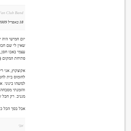
Fan Club Band
18 באפריל 2009 ב-23:07
יום חמישי היה י
שאין לי שם חבר
עצמי באבו חסן,
פתיחת המקום (ר
אקוצקוץ, אני רץ
לחומוס בית לחם 
למשהו בינוני. 
והזמנתי מסבחה. 
מגניב. רק חבל 
אבל בסך הכל כב
אבי