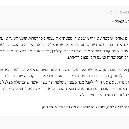
Abbu Rani 
//
ום נאחס. איכשהו, אין לי מושג איך, מצאתי את עצמי ביפו למרות שאני לא גר או ע
ים. אחרי כמה שעות של נאחס ביורוקרטי שלא אלאה בו את הקוראים הבטחתי לע
 אחרי שיום קודם דפקתי מנה וחצי באדהם קרליבך, שהביאו אותה בתצוגת תכלית ש
ק חבל שהיה כמעט ריק, עצוב לראות).
 וקופץ לאבו חסן שבטי ישראל, ועיני חושכות: סגור. סיום טראגי ליום זוועתי. נאלצ
בפלורנטין, בטני דואבת מרעב ומוחי כבד מעוד גוש של ביורוקרטיה שניחת עליו בינת
אז אמרתי, אם אני הולך לקבל מנה מעפנה, שלפחות ייכשלו איפה שהכישלון מצלצל פ
האמת, היה סבבה. מין מנה עדינה כזאת שבמקום אחר היו מכנים "חומוס בלי גרגיר
שצלחת החמוצים שם תמיד דלה.
וד לבית לחם, שהצליחו להשכיח את האכזבה מאבו חסן