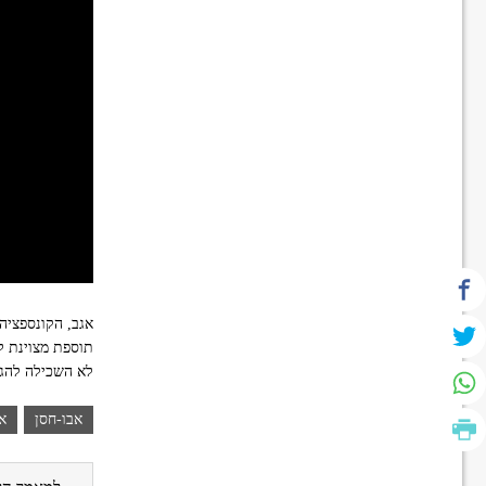
אגב, הקונספציה
תוספת מצוינת לח
לא השכילה להגן
אבו-חסן
אי