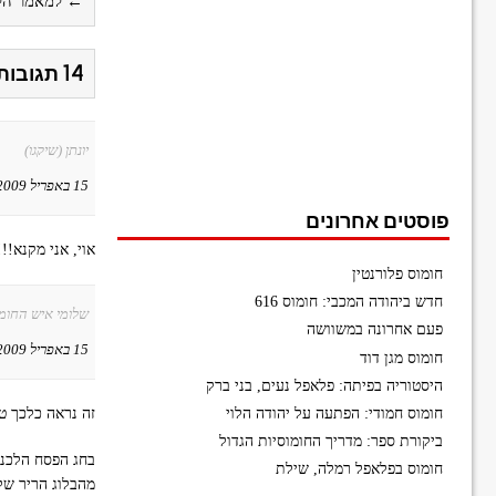
← למאמר הק
14 תגובות על כן, עוד סרטון על אבו חסן. והוא נהדר
יונתן (שיקגו)
15 באפריל 2009 ב-21:10
פוסטים אחרונים
אוי, אני מקנא!!!
חומוס פלורנטין
חדש ביהודה המכבי: חומוס 616
שלומי איש החומו
פעם אחרונה במשוושה
15 באפריל 2009 ב-23:01
חומוס מגן דוד
היסטוריה בפיתה: פלאפל נעים, בני ברק
זה נראה כלכך טו
חומוס חמודי: הפתעה על יהודה הלוי
ביקורת ספר: מדריך החומוסיות הגדול
בחג הפסח הלכנו 
חומוס בפלאפל רמלה, שילת
מהבלוג הריר של