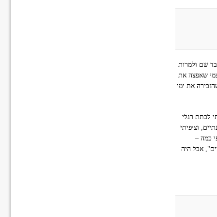
ובד שם ולמרות
צמי שאפצה את
הזכירה את ימי
תי לכתת רגלי
יים, וציפיתי
י כמה –
ים", אבל היה