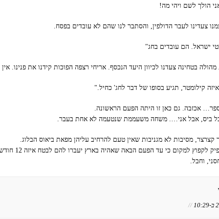
י הולך לשם ויהי מה!
מנו צעדינו לעבר הדולפין, והסתבר לנו שהם לא עובדים בפסח.
טי ישראל. הם עובדים בחג"
מהולה בטחינה צעדנו לכיוון היעד הנכסף. אריחי רצפה הפוכות קידנו את פנינו. אין א
 איזה קילומטר, תגיע בסופו של דבר לחג' כחיל."
פר… אכזבה. גם כאן זו היתה הפעם הראשונה.
כל ביס, אבל אני…. משחה משעממת שנטעמה לא אחת בעבר.
ר קצרצר, מסיבות לא מגניבות שאין טעם להרחיב עליהן מפאת ביאוס הבלוג.
מקווה שעוד אספיק לקפוץ למקום כ
סני, וחבל.
//