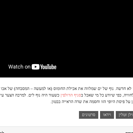
 לא חדשה. נוף של ים שמלווה את אכילת החומוס (או למעשה – המסבחה) של אבו ח
וויה, כפי שיודע כל מי שאכל ב
סניף הדולפין
כשעוד היה נוף לים. למרבה הצער עיר
 על פיסת היופי הזו וחסמה את שדה הראייה בבטון.
לן זטלין
וידאו
סרטונים