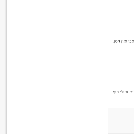
בו ואין חסן.
י עד הפעם הבאה שאהיה בארץ יעברו להם לבטח איזה 12 חודשים נטולי חוף