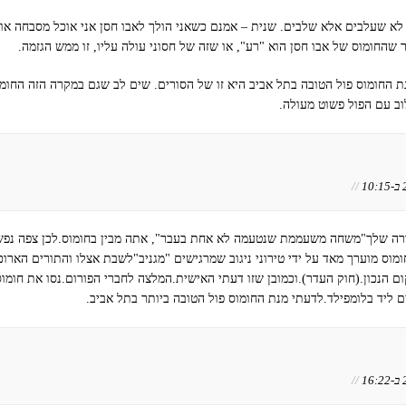
לא שעלבים אלא שלבים. שנית – אמנם כשאני הולך לאבו חסן אני אוכל מסבחה או
 שהחומוס של אבו חסן הוא "רע", או שזה של חסוני עולה עליו, זו ממש הגזמה.
ת החומוס פול הטובה בתל אביב היא זו של הסורים. שים לב שגם במקרה הזה החומו
ב עם הפול פשוט מעולה.
//
רה שלך"משחה משעממת שנטעמה לא אחת בעבר", אתה מבין בחומוס.לכן צפה נפשי
ומוס מוערך מאד על ידי טירוני ניגוב שמרגישים "מגניב"לשבת אצלו והתורים הארו
 הנכון.(חוק העדר).וכמובן שזו דעתי האישית.המלצה לחברי הפורום.נסו את חומוס 
ם ליד בלומפילד.לדעתי מנת החומוס פול הטובה ביותר בתל אביב.
//