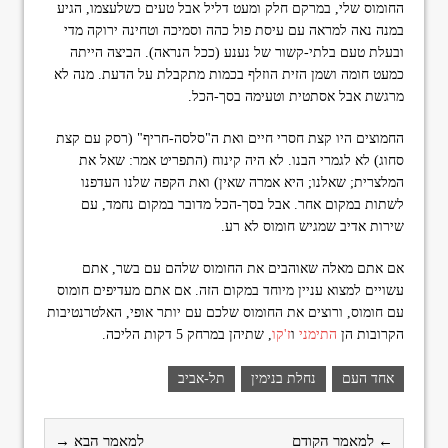
החומוס שלי, במרקם חלק ומעט דליל אבל טעים כשלעצמו, הגיע
במנה נאה למראה עם עיסת פול כהה וסמיכה וטחינה ירוקה מדי
ובעלת טעם בלתי-קשור של נענע (ככל הנראה). הביצה הייתה
כמעט חומה ושמן הזית הוזלף בכמות מתקבלת על הדעת. מנה לא
מרגשת אבל אסתטית וטעימה בסך-הכל.
החמוצים היו קצת חסרי חיים ואת ה"סלסה-חריף" (רסק עם קצת
סחוג) לא לגמרי הבנו. לא היה קינוח (התפריט אמר: שאל את
המלצרית; שאלנו; היא אמרה שאין) ואת הקפה שלנו העדפנו
לשתות במקום אחר. אבל בסך-הכל מדובר במקום נחמד, עם
שירות אדיב שמגיש חומוס לא רע.
אם אתם מאלה שאוהבים את החומוס שלהם עם בשר, אתם
עשויים למצוא עניין מיוחד במקום הזה. אם אתם מעדיפים חומוס
עם חומוס, ורוצים את החומוס שלכם עם יותר אופי, האלטרנטיבות
הקרובות הן
התימני
ו
ז'קו
, שתיהן במרחק 5 דקות הליכה.
אחד העם
נחלת בנימין
תל-אביב
← למאמר הקודם
למאמר הבא →