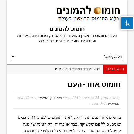
חומוס להמונים
בלוג החומוס הראשון בעולם. חומוסיות, מתכונים, ביקורות
visibility_off
השבת את ההבזקים
ועדכונים, טעם טוב וכתיבה טובה.
title
סמן כותרות
settings
צבע רקע
zoom_out
זום (הקטנה)
חדש בבלוג
חדש ביהודה המכבי: חומוס 616
zoom_in
זום (הגדלה)
פעם אחרונה במשוושה
חומוס אחד-העם
חומוס מגן דוד
remove_circle_outline
הקטנת גופן
היסטוריה בפיתה: פלאפל נעים, בני ברק
נכתב בתאריך
25 בפברואר 2010
על ידי
אבו שוקי המקורי
שייך לנושאים:
add_circle_outline
הגדלת גופן
חומוסיות
// 2 תגובות
חומוס חמודי: הפתעה על יהודה הלוי
spellcheck
גופן קריא
ביקורת ספר: מדריך החומוסיות הגדול
בחומוס אחד-העם תוכלו לקבל את החומוס שלכם ב-11 הרכבים
brightness_high
ניגודיות בהירה
חומוס פלורנטין
שונים, כולל עם שקשוקה, כבד או פרגית. רק הזמנה של מנת
brightness_low
ניגודיות כהה
קומפלט פשוטה עוררה בלבול מסוים אצל המלצרית הנחמדה.