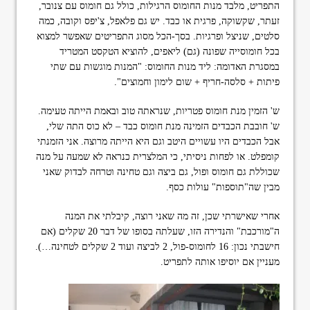
התפריט, מלבד מנות החומוס הרגילות, כולל גם חומוס עם צנובר,
זעתר, שקשוקה, פרגית או כבד. יש גם פלאפל, צ'יפס וקובה, כמה
סלטים, שניצל ופרגיות. בסך-הכל מסוג התפריטים שאפשר למצוא
בכל חומוסייה שפונה (גם) ליאפים, להוציא הטקסט המטריד
במסגרת האדומה: ליד מנות החומוס: "המנות מוגשות עם שתי
פיתות + סלסה-חריף + שום לימון וחמוצים".
ש' הזמין מנת חומוס פטריות, שנראתה טוב ובאמת הייתה טעימה.
ש' חובבת הכבדים הזמינה מנת חומוס כבד – לא כוס התה שלי,
אבל הכבדים היו עשויים היטב וגם היא הייתה מרוצה. אני הזמנתי
קומפלט. או לפחות ניסיתי, כי המלצרית כנראה לא שמעה על מנה
שכוללת גם חומוס ופול, גם ביצה וגם טחינה וטרחה לבדוק שאני
מבין שה"תוספות" עולות כסף.
אחרי שאישרתי שכן, זה מה שאני רוצה, קיבלתי את המנה
ה"מורכבת" והנדירה הזו, שעלתה בסופו של דבר 20 שקלים (אם
חישבתי נכון: 16 לחומוס-פול, 2 לביצה ועוד 2 שקלים לטחינה…).
מעניין אם יוסיפו אותה לתפריט.