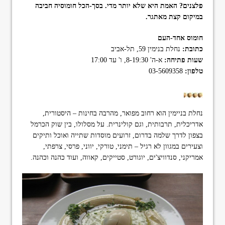
פלצנים? האמת היא שלא יותר מדי. בסך-הכל חומוסיה חביבה
format_underlined
הוסף קו תחתון לקישורים
במיקום קצת מאתגר.
font_download
סמן קישורים
חומוס אחד-העם
ל
cached
כתובת:
נחלת בנימין 59, תל-אביב
א
שעות פתיחה:
א-ה' 8-19:30, ו' עד 17:00
פ
טלפון:
03-5609358
ס
א
ת
כ
ל
נחלת בניימין הוא רחוב מפואר, מהרבה בחינות – היסטורית,
ה
אדריכלית, תרבותית, וגם קולינרית. על מסלולו, בין שוק הכרמל
א
בצפון לדרך שלמה בדרום, זרועים מוסדות שתייה ואוכל ותיקים
פ
ש
וצעירים במגוון לא רגיל – תימני, טורקי, יווני, פרסי, צרפתי,
ר
אמריקני, סנדוויצ'ים, יוגורט, סטייקים, קאווה, ועוד כהנה וכהנה.
ו
י
ו
ת