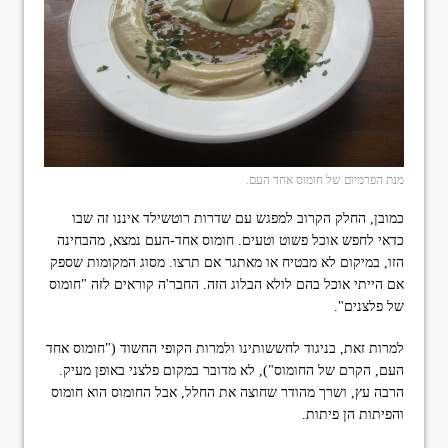
מנת הפרמיום של חומוס אחד העם.
כמובן, החלק הקרוב למפגש עם שדרות רוטשילד איננו זה שבו
כדאי לחפש אוכל פשוט וטעים. חומוס אחד-העם נמצא, מהבחינה
הזו, במיקום לא מבטיח או מאתגר אם תרצו. מסוג המקומות שספק
אם הייתי אוכל בהם לולא הבלוג הזה. החבר'ה קוראים לזה "חומוס
של פלצנים".
למרות זאת, בניגוד לחששותינו ולמרות הקופי החשוד ("חומוס אחד
העם, הקרם של החומוס"), לא מדובר במקום פלצני באופן מעיק.
הרבה עץ, ושרך מהודר שחוצה את החלל, אבל החומוס הוא חומוס
והפיתות הן פיתות.