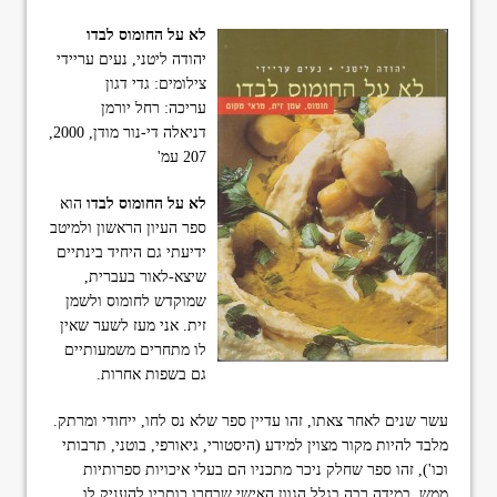
format_underlined
הוסף קו תחתון לקישורים
לא על החומוס לבדו
font_download
סמן קישורים
יהודה ליטני, נעים עריידי
צילומים: גדי דגון
ל
cached
עריכה: רחל יורמן
א
דניאלה די-נור מודן, 2000,
פ
207 עמ'
ס
א
ת
לא על החומוס לבדו
הוא
כ
ספר העיון הראשון ולמיטב
ל
ידיעתי גם היחיד בינתיים
ה
שיצא-לאור בעברית,
א
פ
שמוקדש לחומוס ולשמן
ש
זית. אני מעז לשער שאין
ר
לו מתחרים משמעותיים
ו
גם בשפות אחרות.
י
ו
ת
עשר שנים לאחר צאתו, זהו עדיין ספר שלא נס לחו, ייחודי ומרתק.
מלבד להיות מקור מצוין למידע (היסטורי, גיאורפי, בוטני, תרבותי
וכו'), זהו ספר שחלק ניכר מתכניו הם בעלי איכויות ספרותיות
ממש, במידה רבה בגלל הגוון האישי שבחרו כותביו להעניק לו.