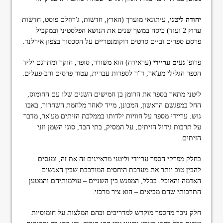
יהודה ליטני
, עיתונאי מוערך (הארץ, חדשות, ג'רוזלם פוסט, חדשות
ערוץ 2 ועוד) כיסה במשך שנים את הנושא הפלסטיני ובמקביל
פרסם ספרים וביים סרטים דוקומנטריים על הסכסוך בצפון אירלנד.
פרופ'
נעים עריידי
(עראידה) הוא משורר, סופר, חוקר ומתרגם יליד
הכפר הגלילי מע'אר, ד"ר לספרות עברית, עטור פרסים ורב-פעלים.
ליטני מתאר בספר את הרומן בן חמישים השנים שלו עם החומוס,
החל במפגשם הראשון, המכונן, מייד לאחר מלחמת השחרור, באבו
גוש. עריידי מספר על חוויות ילדותו בממלכת הזיתים מע'אר, מדבר
על תרבות גידול הזיתים, על המסיק, בתי הבד, סוגי השמן וזני
הזיתים.
בחלק מפרקי הספר עריידי וליטני מראיינים זה את זה, ומנסים
להבין טוב יותר את מערכת היחסים המורכבת שבין האנשים
האדמה והאוכל. בכלל, המפגש בין השניים – עולמותיהם והמטען
התרבותי שהם מביאים – הוא ציר מרכזי.
חלק ניכר מהספר מוקדש למדריכים ובהם המלצות על חומוסיות