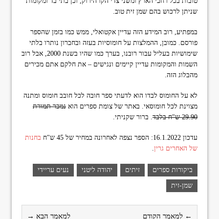
טובות בכל רחבי הארץ ומשני צדי הקו הירוק, וכן בתי בד ומקומות
שניתן לרכוש בהם שמן זית טוב.
במפתיע, רוב המידע הזה עדיין אקטואלי, ממש כמו בזמן שהספר
פורסם. כמובן, ההמלצות על חומוסיות בעזה ובחברון נותרו בלתי
שימושיות בעליל עבור רובנו, בערך כמו שהיו בשנת 2000, אבל רוב
השמות והמקומות עדיין קיימים ונגישים – את חלקם אתם מכירים
מהבלוג הזה.
לא על החומוס לבדו הוא לדעתי ספר חובה לכל חובב חומוס ומתנה
מצוינת לכל חומוסאי. באתר של צומת ספרים הוא
נמכר תמורת
29.90 ש"ח בלבד
. ברור שקניתי.
עדכון 16.1.2022: הספר נצפה לאחרונה במחיר של 45 ש"ח
בחנות
של האחרים גרין
.
ביקורות ספרים
זיתים
יהודה ליטני
נעים עריידי
שמן-זית
← למאמר הקודם
למאמר הבא →