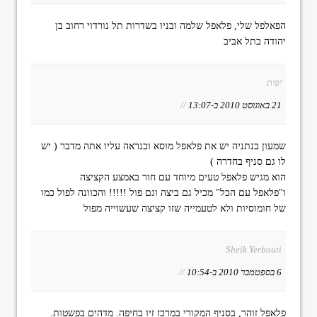
הפאלפל שלי, פלאפל שלמה ובניו בשדרות תל נורדוי רחוב בן
יהודה בתל אביב
יפית
21 באוגוסט 2010 ב-13:07
//
שמעון בנתניה יש את פלאפל מוסא וכנראה עליו אתה מדבר ( יש
לו גם סניף בחדרה )
הוא מגיש פלאפל טעים מיוחד עם חור באמצע הקציצה
ו"פלאפל עם הכל" מכיל גם ביצה וגם פול !!!!! והכוונה לפול כמו
של חומוסיות ולא לטעמייה שזו קציצה שעשוייה מפול
Sheik Yerbouti
6 בספטמבר 2010 ב-10:54
//
פלאפל זוהר, בסניף המקורי במרכז זיו בחיפה. מדהים בפשטות.