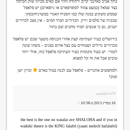
בתל אביב באלנבי קרוב ליהודה הלוי אם באים מכיוון שוק הכרמל
בצד שמאל (כמעט צמוד לסופרפארם או ניופארם) יש פלאפל
שממש משקיע במנה שלו כמו הסביח האגדי בטשרניחובסקי.
שכבות של סלטים וירק. הכדורים תמיד חמים – אין מצב לכדורים
ישנים, גם כי אנשים תמיד מחכים שם בתור.
בירושלים בעיר העתיקה קצת אחרי הכניסה משער שכם יש פלאפל
מכדורים גדולים ושטוחים עם בצל אדום בפנים – משהו שונה
לגמרי. יש בעוד מקומות בעיר העתיקה פלאפל כזה, אולי יותר
טובים אבל את זה קל למצוא.
ולמחפשים אתגרים – פלאפל עם לבנה בטול כארם
זכרון ישן
וטוב!
waikiki1479
16 במרץ 2013 ב-10:58
//
the best is the one on waialai ave SHALOHA and if you in
waikiki theere is the KING falafel (yaani melech hafalafel)