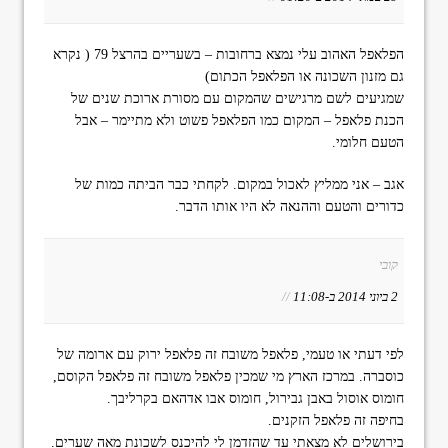
הפלאפל האהוב עלי נמצא ברחובות – בשעריים בהרצל 79 ( נקרא
גם מזנון השכונה או הפלאפל הכתום)
שמגיעים לשם מרגישים שהמקום עם מסורת ארוכת שנים של
הכנת פלאפל – המקום כמו הפלאפל פשוט ולא מתיימר – אבל
הטעם חלומי.
אגב – אני ממליץ לאכול במקום. לקחתי כבר הביתה כמות של
כדורים והטעם וההנאה לא היו אותו הדבר.
קובי
2 ביוני 2014 ב-11:08
//
לפי דעתי או טעמי, פלאפל משובח זה פלאפל ירוק עם ארומה של
כוסברה. במרכז הארץ מי שמכין פלאפל משובח זה פלאפל הקוסם,
חומוס אוסול באבן גבירול, חומוס אבו אדהאם בקרליבך.
בחיפה זה פלאפל הזקנים.
בירושלים לא מצאתי עד שהזדמן לי להיכנס לשכונת מאה שערים.