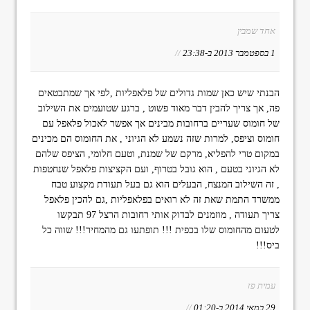
אחד שמבין
1 בספטמבר 2013 ב-23:38
//
הבנתי שיש כאן שמות גדולים של פלאפליות ,לפי אך שמתבטאים
פה, אך צריך להבין דבר מאוד פשוט , ברגע שטועמים את השילוב
של חומוס שעריים ברחובות מבינים אך אפשר לאכול פלאפל עם
חומוס וציפס, למרות שזה נשמע לא הגיוני , את החומוס הם מכינים
במקום טרי להפליא, מרקם של שמנת, וטעם חלומי, הציפס שלהם
לא הגיוני בטעם , הוא גובל בטרוף, ועם הקציצות פלאפל שנחטפות
, זה השילוב המנצח, הבעלים הוא גם בעל תעודת מקצוע טבח
ממשרד התמת שאת זה לא רואים בפלאפליות ,גם להכין פלאפל
צריך תעודה , מוזמנים לבדוק אותי רחובות הרצל 97 תבקשו
לטעום מהחומוס שלו בכפית !!! תופתעו גם מהמחיר!!! שווה כל
ביס!!!
עמית פז
29 במאי 2014 ב-01:20
//