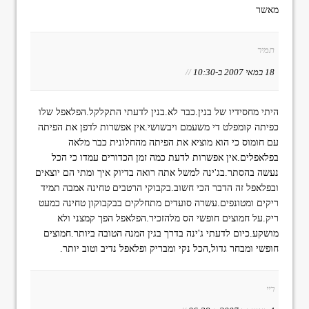
מאשר
תמיר
18 במאי 2007 ב-10:30
//
היתי מחסידיו של בנין.כבר לא.בנין לדעתי התקלקל.הפלאפל שלו
כפיתה קומפלט די משעמם ויבשושי.אין אפשרות לדפן את הפיתה
עם חומוס כי הוא מוציא את הפיתה מהחלונית כבר מלאה
בפלאפלים.אין אפשרות לדעת כמה זמן הכדורים עמדו כי הכל
נעשה בהסתר.בג'ינה למשל אתה רואה בדיוק איך ומתי הם יוצאים
ובפלאפל זה הדבר הכי חשוב.בקבוקי הרטבים טחינה אמבה תמיד
ריקים ומטונפים.עשרה סועדים מתחלקים בבקבוקון טחינה כמעט
ריק.על חמוצים חופשי הס מלהזכיר.הפלאפל הפך קמצני ולא
מושקע.כיום לדעתי ג'ינה בדרך בגין המנה הטובה ביותר.
חמוצים
חופשי ומבחר גדול,הכל נקי ומבריק ופלאפל נדיב וטוב יותר.
ריי