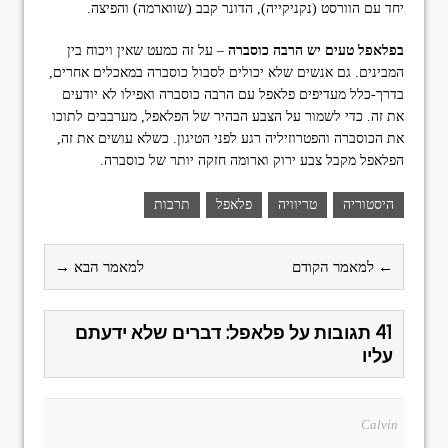
יחד עם הוורסט (נקניקייה), הדונר קבב (שווארמה) והפיצה.
בפלאפל טעים יש הרבה כוסברה
– על זה כמעט שאין ויכוח בין
המבינים. גם אנשים שלא יכולים לסבול כוסברה במאכלים אחרים,
בדרך-כלל מעדיפים פלאפל עם הרבה כוסברה ואפילו לא יודעים
את זה. כדי לשמור על הצבע הבהיר של הפלאפל, מערבבים לתוכו
את הכוסברה והפטרוזיליה רגע לפני הטיגון. כשלא עושים את זה,
הפלאפל מקבל צבע ירוק וארומה חזקה יותר של כוסברה.
היסטוריה
טריוויה
פלאפל
תרבות
← למאמר הקודם
למאמר הבא →
41 תגובות על פלאפל: דברים שלא ידעתם
עליו
Calvin