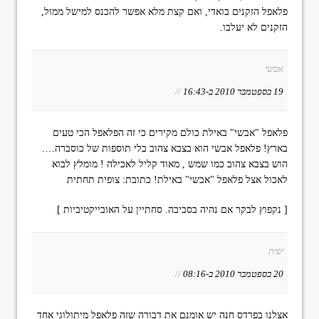
פלאפל הזקנים בואדי, ואם קצת מלא אפשר להכנס למישל ממול,
הזקנים לא יעלבו.
אבשי
19 בספטמבר 2010 ב-16:43
//
פלאפל "אבשי" באילת כולם מקירים כי זה הפלאפל הכי טעים
בארץ! פלאפל אבשי הוא בצבא צהוב בלי תוספות של כוסברה….
הוש בצבא צהוב כמו שמש , מאוד קליל לאכילה ! מומלץ לבוא
לאכול אצל פלאפל "אבשי" באילת! כתובת: צופית תחתית
[ נקפוץ לבקר אם נהיה בסביבה. סחתיין על האובייקטיביות ]
יפית
20 בספטמבר 2010 ב-08:16
//
אצלנו בפרדס חנה יש אומנם את דבורה שזה פלאפל מיתולוגי אחד