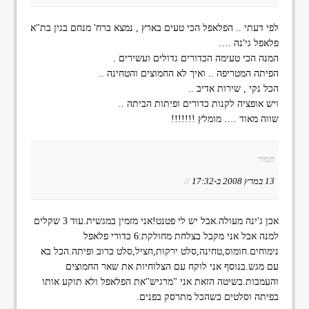
לפי דעתי .. הפלאפל הכי טעים בארץ , נמצא ברח' מנחם בגין בת"א
פלאפל גי'נה ….
המנה הכי טעימה הכדורים גדולים ועשירים .
הפיתה המטריפה .. ואיך לא החמוצים והטחינה ..
הכל נקי , שירות אדיב ..
ויש אופציה לקנות כדורים ופיתות הביתה ..
שווה מאוד …. מומלץ !!!!!!!
תמיר
13 במרץ 2008 ב-17:32
//
אכן ג'ינה מעולה.אבל יש לי פטנט!אני מזמין במגשית.עוד 3 שקלים
למנה אבל אני מקבל בצלחת מחולקת:6 כדורי פלאפל
נימוחים.חומוס,טחינה,סלט ירקות,חציל,סלט כרוב ופיתה.הכל בא
עם מגש.בנוסף אני לוקח עם הצלוחיות את שאר החמוצים
והעמבות.בשיטה הזאת אני "מרגיש"את הפלאפל ולא תוקע אותו
בפיתה וסלטים כשהכל מתרסק בפנים.