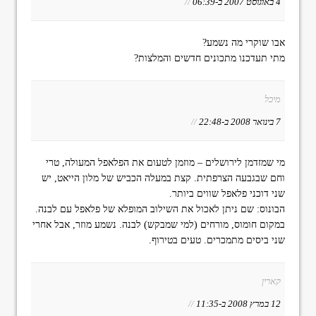
4 באוגוסט 2007 ב-06:39
//
אבו שוקרי מה נשמע?
מתי תעדכנו מתכונים חדשים והמלצות?
מיכל
7 בינואר 2008 ב-22:48
//
מי שמזדמן לירושלים – מוזמן לטעום את הפלאפל המעולה, טרי
וחם שבגבעה הצרפתית. קצת במעלה הכביש של מלון הייאט, יש
שני דוכני פלאפל שווים ביותר.
הבונוס: שם ניתן לאכול את השילוב המופלא של פלאפל עם לבנה.
במקום חומוס, מורחים (למי שמבקש) לבנה. נשמע מוזר, אבל אחרי
שני ביסים מתמכרים. טעים בטירוף.
קארין
12 במרץ 2008 ב-11:35
//