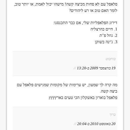
פלאפל עם לא פחות מביצה קשה! מישהו יכול לאמת, או יותר טוב,
לומר האם טוב או רע ליהודים?
דירוג הפלאפליות שלי, אם כבר התכנסנו:
1. חיים בהרצליה
2. גוזל פ"ת
3. ג'ינה בשוקן
בוחבוט
19 בדצמבר 2009 ב-13:20
//
מה קרה לך שמעון, יש ערימות של מקומות שמגישים פלאפל עם
ביצה קשה.
פלאפל בוארון באשקלון הכי טעים בארץץץץ
ברוך
20 באוגוסט 2010 ב-20:04
//