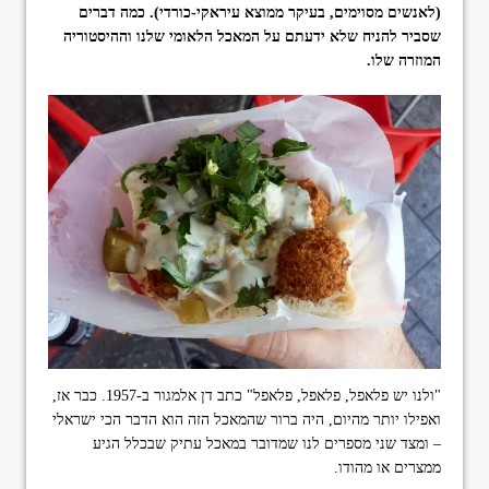
(לאנשים מסוימים, בעיקר ממוצא עיראקי-כורדי). כמה דברים
format_underlined
הוסף קו תחתון לקישורים
שסביר להניח שלא ידעתם על המאכל הלאומי שלנו וההיסטוריה
font_download
סמן קישורים
המוזרה שלו.
ל
cached
א
פ
ס
א
ת
כ
ל
ה
א
פ
ש
ר
ו
י
ו
"ולנו יש פלאפל, פלאפל, פלאפל" כתב דן אלמגור ב-1957. כבר אז,
ת
ואפילו יותר מהיום, היה ברור שהמאכל הזה הוא הדבר הכי ישראלי
– ומצד שני מספרים לנו שמדובר במאכל עתיק שבכלל הגיע
ממצרים או מהודו.