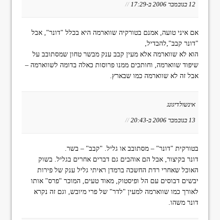
12 בנובמבר 2006 ב-17:29
//
אם איני טועה, אמנם בטורקיה שווארמה היא בכלל "דונר", אבל
"דונר קבב",להבדיל,
הוא לא שווארמה אלא מעין קבב ענק מבשר טחון שמסתובב על
שיפוד שווארמה, וחותכים ממנו פרוסות כאלה בדומה לשווארמה –
אבל זה לא שווארמה כמו שבארץ.
אינשולדיגונג
13 בנובמבר 2006 ב-20:43
//
בטורקית "דונר" – מסתובב או גליל. "קבב" – בשר.
דונר בקיצור, אבל הם אוהבים גם דברים אחרים בגליל. בשוק
האוכל שאחרי רדת החשכה ברמדן ראיתי גליל ענק של פירות
יבשים דבוסים עם הל ופיסטוק, מאוד טעים, המוכר "פרס" אותו
לאורך כמו שווארמה למעין "לדר" של פרי מיובש, וגם זה נקרא
דונר משהו.