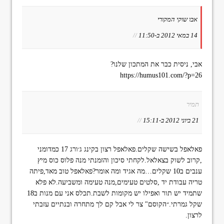
אבו שוקי המקורי
14 במאי 2012 ב-11:50
//
אבי, ניסית כבר את המתכון שלנו?
https://humus101.com/?p=26
תמיר
21 ביוני 2012 ב-15:11
//
פאלאפל בשישה שקלים.פאלאפל רצון בקינג ג׳ורג 17 כמדומני
,קרוב לשוק בצאלאל.לקחתי סיכון והזמנתי מנה פלוס כוס מיץ
ענבים ב10 שקלים…מה אגיד ומה אומר?פאלאפל טוב מאד,פיתה
טריה עבודת יד ,סלטים טעימים,מנה טעימה ומשביעה.לא פלא
שתמיד יש תור ואפילו יש מקומות לשבת.תכלס אני עם מנות ב18
שקל גמרתי.״הקוסם" צר לי אבל קם לך מתחרה ובנתיים עזבתי
לרצון.