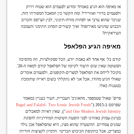
אז מאיפה הוא הגיע באמת? ומדוע לפעמים הוא שטוח וירוק
ולפעמים כדורי ואוורירי? ומה הקשר בין המאכל המסורתי הזה,
שניכר שהוא ערבי או לפחות מזרח-תיכוני, לבין הצ'יפס והכרוב
הכבוש שהגיעו מאירופה? ואיך קשורים הסחוג התימני והעמבה
העיראקית?
מאיפה הגיע הפלאפל
קודם כל: אף אחד לא באמת יודע, הכל ספקולציות, וזה מהסיבה
הפשוטה שאין שום תיעוד לקיומו של הפלאפל קודם למאה ה-20'.
מקובל לייחס את הפלאפל למצרים-הקופטים, ולפעמים אומרים
שאולי הגיע מהודו, אבל אני לא נתקלתי בשום ראייה שתומכת
בטענות כאלו.
פרופ' שאול שטמפפר, מהאוניב' העברית, העיר בעניין במאמר
שפרסם ב-2015 ("
Bagel and Falafel- Two Iconic Jewish Foods
and One Modern Jewish Identity
"), שאין ראיות למאכלים
בטיגון-עמוק באזורנו לפני הופעת השיטות המודרניות להפקת
שמנים צמחיים. ההשערה שהוא מציג, היא שהפלאפל אכן נולד
במצרים, אבל בתקופת הכיבוש הבריטי. הדמיון לקציצות הודיות