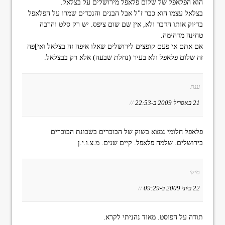
הוא הפלאפל של שלום פלאפל מירושלים על בצלאל.
בצלאל עצמו הוא כבר ז"ל אבל הבנים והנכדים שמרו על הפלאפל
בדיוק אותו הדבר ולא, אין שם שום ציפס. יש רק סלט והרבה
טחינה מדהימה.
אם אתם אי פעם קופצים לירושלים שאלו איפה זה בצלאל ואי]פה
זה שלום פלאפל ולא בעיר (נחלת שבעה) אלא רק בבצלאל.
ענת
21 באפריל 2009 ב-22:53
//
פלאפל חלומי נמצא בשוק של הבוכרים בשכונת הבוכרים
בירושלים. שלמה פלאפל. קיים שנים. מ.צ.ו.י.ן
מיקי
22 ביוני 2009 ב-09:29
//
תודה על הפוסט. מאוד נהניתי לקרא.