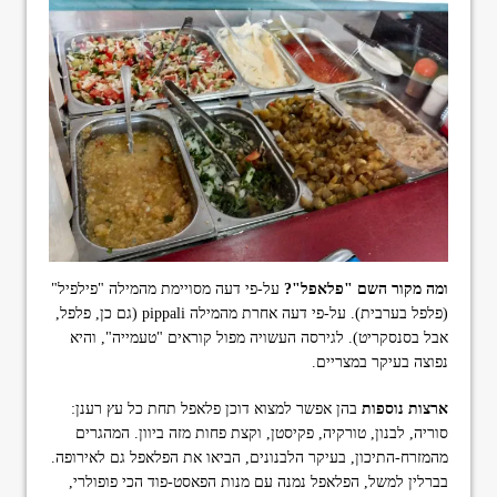
ומה מקור השם "פלאפל"?
על-פי דעה מסויימת מהמילה "פילפיל"
(פלפל בערבית). על-פי דעה אחרת מהמילה pippali (גם כן, פלפל,
אבל בסנסקריט). לגירסה העשויה מפול קוראים "טעמייה", והיא
נפוצה בעיקר במצריים.
ארצות נוספות
בהן אפשר למצוא דוכן פלאפל תחת כל עץ רענן:
סוריה, לבנון, טורקיה, פקיסטן, וקצת פחות מזה ביוון. המהגרים
מהמזרח-התיכון, בעיקר הלבנונים, הביאו את הפלאפל גם לאירופה.
בברלין למשל, הפלאפל נמנה עם מנות הפאסט-פוד הכי פופולרי,