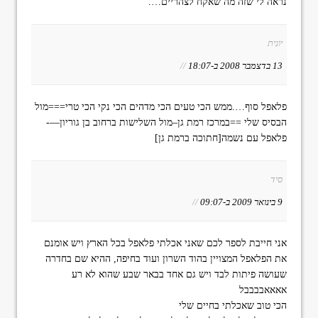
נראה לי שזה מה שאקח לצהריים….
יונית
13 בדצמבר 2008 ב-18:07
//
פלאפל סוף….ממש הכי טעים הכי מדהים הכי נקי הכי טרי===מול
הבסיס שלי ==במרכז רמת גן–מול השלישות ברחוב בן גוריון—-
פלאפל עם נשמה[חתוכה ברמת גן]
סיד
9 בינואר 2009 ב-09:07
//
אני חייבת לספר לכם שאני אכלתי פלאפל בכל הארץ ויש אומנם
את הפלאפל המצויין בהוד השרון ועוד בחיפה, ההיא שם בחדרה
שעושה פיתות לבד ויש גם אחד בבאר שבע שהוא לא רע
אאאאבבבבל
הכי טוב שאכלתי בחיים שלי