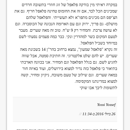
במקרה ראיתי מין בודקה פלאפל של זוג חוזרי בתשובה חרדים
שמכינים הכל לבד, אם זה את החומוס טחינה פלאפל חריף. גם את
הצ'יפס הם מכינים מתפו"א ולא תעשייתי. והפלאפל שלהם
מושלם- גם פריך, ירוק וגם עם הארומה הנכונה של הכוסברה. וגם
לא עושה צרבת. והמחיר רק 9 ש"ח. טוב זה מאה שערים. מעבר
לטעם המקום כשר למהדרין ונקי. כבר כמה פעמים נסעתי לשם
במיוחד בשביל הפלאפל.
זה נקרא "פלאפל שמעון", נמצא ברחוב בהר"ן 14 בשכונת מאה
שערים. יש להם שלט אלקטרוני. זה חתיכת סמטה, אבל שווה
להגיע לשם. גם בגלל הפלאפל וגם המחיר. אני בכוונה הארכתי
בתיאור כי פלאפל כזה נדיר למצוא בירושלים, ועוד באיזה חור
במאה שערים. וגם שילוב של טעם משובח, ניקיון ומחיר, קשה
למצוא במדינתנו המקסימה.
לתשומת ליבך אבו שוקי
Yossi Yossef
26 ביולי 2016 ב-11:34
//