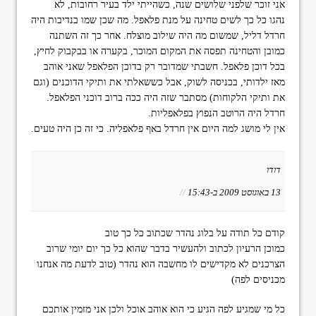
אני זוכר שלפני שלושים שנה, כשהייתי ילד בעיר רחובות, לא
נהגו כל כך לשים טחינה על מנת פלאפל. מה שכן שמו בנדיבות היה
חרדל דליל, שמשום מה היה שילוב מוצלח. אחר כך זה השתנה
כמובן והטחינה תפסה את המקום המוכר, בקערה או בבקבוק לחיץ,
בכל דוכן פלאפל. חשבתי שמדובר רק בדוכן הפלאפל שאני אוהב
מאז ילדותי, בכניסה לשוק, אבל כששאלתי את ותיקי הדוכנים (וגם
את ותיקי הלקוחות) מסתבר שזה היה ככה ברוב דוכני הפלאפל.
חרדל היה הרוטב הנפוץ בפלאפליות.
אין לי מושג למה היום אין חרדל באף פלאפליה. כי זה כן היה טעים.
דודו
13 באוגוסט 2009 ב-15:43
//
קודם כל תודה על בלוג נהדר שכתוב כל כך טוב
כמוכן הרעיון לכתוב ולהעשיר בדבר שהוא כל כך יום יומי שרוב
הצרכנים לא מקדישים לו מחשבה הוא נהדר (טוב לדעת מה אנחנו
מכניסים לפה)
כל מי שמגיע לפה הגיע כי הוא אוהב אוכל ולכן אני מזמין אותכם