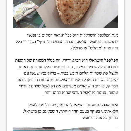
מנת הפלאפל הישראלית היא ככל הנראה המקום בו נפגשו
לראשונה הפלאפל, הצ'יפס, הכרוב הכבוש וה"חריף" (שבדרך-כלל
היה סחוג "מוחלש" או מדולל).
הפלאפל הישראלי
הוא הכי אוורירי, וזה בגלל המסורת של הוספת
לחם וסודה לשתייה. במקור, הם התוספות הללו נועדו נפח אותו,
ולנצל את שאריות הלחם היבש בבית – בדיוק כמו שעשו עם
קציצות בשר ודג. אבל האמהות הפולניות שהגו את הרעיון כנראה
הבריקו, כי רוב הישראלים מעדיפים את הפלאפל שלהם אוורירי
ונימוח, בניגוד לפלאפל הערבי שהוא דחוס יותר.
ואם הזכרנו תימנים
– הפלאפל התימני, שנבדל מהפלאפל
הלא-תימני בעיקר בטעם החריף יותר, הומצא גם כן בישראל.
בתימן לא אכלו פלאפל.