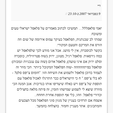
ריי
9 בפברואר 2007 ב-23:10
//
יאמי פלאפללל… תמשיכו לכתוב מאמרים על פלאפל ישראלי טעים
ומשובח.
שמתי לב שבנתניה, הפלאפל בעיקר עמוס אירומה של שום וזה
הורס את המרקם והטעם המקורי.
בקשר לכוסברה, אין לי מושג. אבל אני מודע לכך שלפלאפל יש
כמה גירסאות. פלאפל רגיל, מטוגן, ירוק (שזה פטרוזיליה, כוסברה
וסלט ירוק אם איני טועה), פלאפל אדום (שזה עם עגבניות וגמבות)
ופלאפל בפיתההההה -שזה הפלאפל המקובל ביותר. הכי מוזר זה
לעמוד בדוכן פלאפל ולשמוע את השיחה הזו: "חומוס צ'יפס סלט? -
לא בלי צ'יפס." ח כי הישראלים כבר התרגלו לאכול פלאפל עם
תוספת של צ'יפס ויש כאלה שיעדיפו אותו בנדיבות. אגב המנה הכי
מוזרה שיצא לי לשמוע שמישהו הזמין, זה פיתה מלאה בחצילים
וכדורי פלאפל. וזהו, בלי אף תוספת אחרת חחחח..
אשמח אם תרחיבו בעניין של מגוון סוגי הפלאפל מכל הצבעים
והמתכונים. אתר מעניין וחמוד. בהצלחה בהמשך.