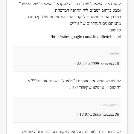
לנסות את הפלאפל שלנו בחדרה שנקרא " הפלאפל של גולייט "
ומצא ברחוב רמב"ם ליד התחנה המרכזית
כמו כן את ם מוזמנים לבקר באתר האינטרנט שלנו ןלהנות
מהמתכונים הנהדרים של גולייט
כל טוב
http://sites.google.com/site/juliettefalafel/
גילאור
18 באוקטובר 2009 ב-22:44
//
למישו יש מושג איך אומרים "פלאפל" בשפות אחרות??? או
"חומוס".. או משו שקשור???!!…
שמעון שוואעי
26 בנובמבר 2009 ב-12:01
//
יש דיבור רציני לאחרונה על איזה מקום בערבות נתניה שמגיש