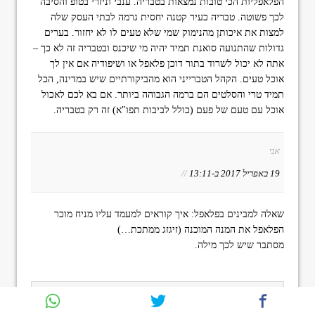
הפלאפליות הכי טובות נמצאות בטבריה. ענבי וניזרי בטופ והסיבה
לכך פשוטה. טבריה כעיר קטנה יחסית גרמה לבתי העסק שלה
למצות את איכותן מהנימוק שמי שלא טעים לו לא יחזור. בערים
גדולות שהתנועה סואנת תמיד יהיה מי שיכנס ובטבריה זה לא כך –
אתה לא יכול לשרוד בתור דוכן פלאפל או ושיפודיה אם אין לך
אוכל טעים. הקהל הטברייני הוא מהביקורתיים שיש במדינה, הכל
תמיד טרי והסלטים הם ברמה הגבוהה ביותר. אם בא לכם לאכול
אוכל עם טעם של פעם (כולל לביבות תפו"א) זה רק בטבריה.
אני
19 באפריל 2017 ב-13:11
//
שאלה למבינים בפלאפל: איך קוראים למעמד עליו מניח מוכר
הפלאפל את המנה המוכנה (זיגזג ממתכת…)
מסתבר שיש לכך מילה.
השאר תגובה