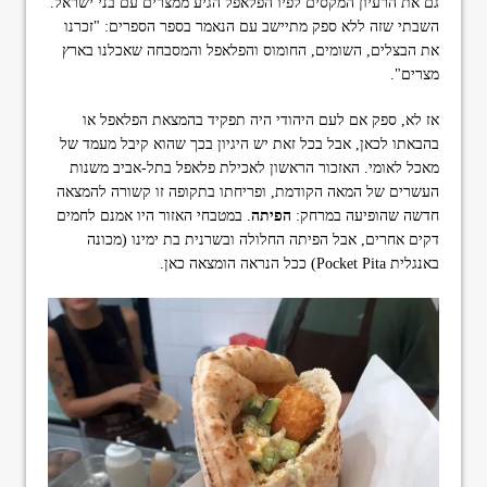
גם את הרעיון המקסים לפיו הפלאפל הגיע ממצרים עם בני ישראל.
השבתי שזה ללא ספק מתיישב עם הנאמר בספר הספרים: "זכרנו
את הבצלים, השומים, החומוס והפלאפל והמסבחה שאכלנו בארץ
מצרים".
אז לא, ספק אם לעם היהודי היה תפקיד בהמצאת הפלאפל או
בהבאתו לכאן, אבל בכל זאת יש היגיון בכך שהוא קיבל מעמד של
מאכל לאומי. האזכור הראשון לאכילת פלאפל בתל-אביב משנות
העשרים של המאה הקודמת, ופריחתו בתקופה זו קשורה להמצאה
חדשה שהופיעה במרחק:
הפיתה
. במטבחי האזור היו אמנם לחמים
דקים אחרים, אבל הפיתה החלולה ובשרנית בת ימינו (מכונה
באנגלית Pocket Pita) ככל הנראה הומצאה כאן.