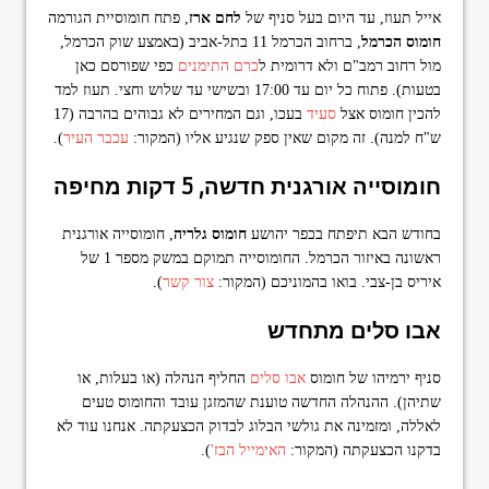
אייל תעוז, עד היום בעל סניף של
לחם ארז
, פתח חומוסיית הגורמה
חומוס הכרמל
, ברחוב הכרמל 11 בתל-אביב (באמצע שוק הכרמל,
מול רחוב רמב"ם ולא דרומית ל
כרם התימנים
כפי שפורסם כאן
בטעות). פתוח כל יום עד 17:00 ובשישי עד שלוש וחצי. תעוז למד
להכין חומוס אצל
סעיד
בעכו, וגם המחירים לא גבוהים בהרבה (17
ש"ח למנה). זה מקום שאין ספק שנגיע אליו (המקור:
עכבר העיר
).
חומוסייה אורגנית חדשה, 5 דקות מחיפה
בחודש הבא תיפתח בכפר יהושע
חומוס גלריה
, חומוסייה אורגנית
ראשונה באיזור הכרמל. החומוסייה תמוקם במשק מספר 1 של
איריס בן-צבי. בואו בהמוניכם (המקור:
צור קשר
).
אבו סלים מתחדש
סניף ירמיהו של חומוס
אבו סלים
החליף הנהלה (או בעלות, או
שתיהן). ההנהלה החדשה טוענת שהמזגן עובד והחומוס טעים
לאללה, ומזמינה את גולשי הבלוג לבדוק הכצעקתה. אנחנו עוד לא
בדקנו הכצעקתה (המקור:
האימייל הבז'
).