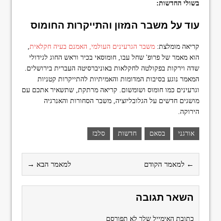
בשולי החדשות:
עוד על משבר המזון והתייקרות החומוס
קריאה מומלצת:
משבר הגרעינים העולמי, האמנם בעיה חקלאית
,
הוא מאמר של פרופ' שחל עבו, חומוסאי בכיר וראש החוג לגידולי
שדה וירקות בפקולטה לחקלאות באוניברסיטה העברית בירושלים.
המאמר נוגע בסיבות המדומות והאמיתיות להתייקרות קטניות
וגרעינים כמו חומוס ושומשום. קריאה מרתקת, שתשאיר אתכם עם
מושגים חדשים על הגלובליזציה, משבר הסחורות והאנרגיה
הירוקה.
אורגני
בסאם
חדשות
סלבז
← למאמר הקודם
למאמר הבא →
השאר תגובה
כתובת האימייל שלך לא תפורסם