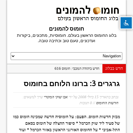
חומוס להמונים
בלוג החומוס הראשון בעולם. חומוסיות, מתכונים, ביקורות
visibility_off
השבת את ההבזקים
ועדכונים, טעם טוב וכתיבה טובה.
title
סמן כותרות
settings
צבע רקע
zoom_out
זום (הקטנה)
חדש בבלוג
חדש ביהודה המכבי: חומוס 616
zoom_in
זום (הגדלה)
פעם אחרונה במשוושה
גרגרים 3: ברונו הלוחם בחומוס
חומוס מגן דוד
remove_circle_outline
הקטנת גופן
היסטוריה בפיתה: פלאפל נעים, בני ברק
נכתב בתאריך
15 ביולי 2008
על ידי
אבו שוקי המקורי
שייך לנושאים:
add_circle_outline
הגדלת גופן
חדשות החומוס
// 0 תגובות
חומוס חמודי: הפתעה על יהודה הלוי
spellcheck
גופן קריא
ביקורת ספר: מדריך החומוסיות הגדול
מבזק חדשות חומוס. הפעם: על חומוסיה חדשה שמכינה חומוס כמו
brightness_high
ניגודיות בהירה
חומוס פלורנטין
של סעיד ליד שוק הכרמל * סיפור ההצלה של חומוס בסאם
brightness_low
ניגודיות כהה
התל-אביבי * על החומוס האורגני הראשון באזור הכרמל * ועוד