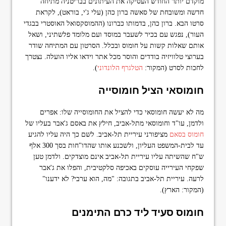
מוקדם יותר החודש העסיקה את העיתונים בבריטניה מתיחה
חדשה ומשובחת של סאשה ברון כהן (עלי ג'י, בוראט), לקראת
סרטו הבא. ברון כהן, בדמותו כברונו (ההמוסקסואל האוסטרי בבגדי
העור), נפגש עם בכיר לשעבר במוסד ועם מלומד פלשתיני, ושאל
אותם שאלות קשות על חומוס ובכלל. הסרטון עם המתיחה שודר
בערוצי טלוויזיה בודדים והוסר מכל אתר וידאו אליו הועלה. נצטרך
לחכות לסרט (המקור:
הטלגרף הלונדוני
).
חומוסאי הציל חומוסייה
מה לא יעשה חומוסאי כדי להציל את החומוסייה שלו: אפרים
ולדמן, עו"ד וחומוסאי מתל-אביב, חילץ את באסם ג'אבר בעליו של
חומוס בסאם
מציפורני עיריית תל-אביב. לשם כך היה עליו להגיע
עד לבית-המשפט העליון, ולשכנע אותו שהדו"חות בסך 300 אלף
ש"ח שהשיתה עליו עיריית תל-אביב אינם מוצדקים. ולדמן טען
שפקחי העירייה עוסקים באכיפה סלקטיבית, והפלו את ג'אבר
לרעה. עיריית תל-אביב בתגובה: "מה, הוא ערבי? לא ידענו"
(המקור: הארץ).
חומוס סעיד ליד
כרם התימנים