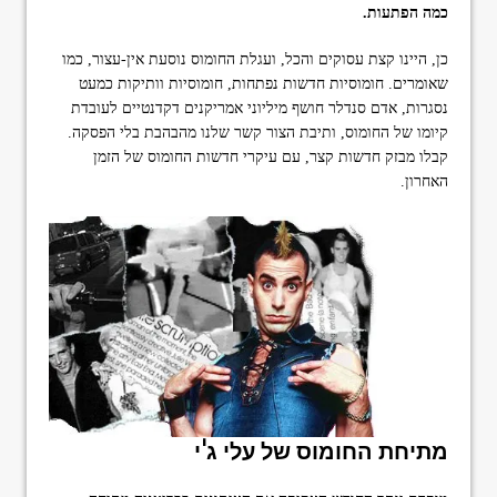
כמה הפתעות.
format_underlined
הוסף קו תחתון לקישורים
font_download
סמן קישורים
כן, היינו קצת עסוקים והכל, ועגלת החומוס נוסעת אין-עצור, כמו
שאומרים. חומוסיות חדשות נפתחות, חומוסיות וותיקות כמעט
ל
cached
נסגרות, אדם סנדלר חושף מיליוני אמריקנים דקדנטיים לעובדת
א
קיומו של החומוס, ותיבת הצור קשר שלנו מהבהבת בלי הפסקה.
פ
קבלו מבזק חדשות קצר, עם עיקרי חדשות החומוס של הזמן
ס
א
האחרון.
ת
כ
ל
ה
א
פ
ש
ר
ו
י
ו
ת
מתיחת החומוס של עלי ג'י