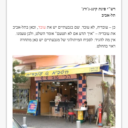
format_underlined
הוסף קו תחתון לקישורים
רש"י פינת קינג-ג'ורג'
font_download
סמן קישורים
תל-אביב
ל
cached
כן – עובדיה, לא עובד. שם בגבעתיים יש את
עובד
, וכאן בתל-אביב
א
את עובדיה – "איך תדע אם לא תטעם" אומר השלט, ולכן טעמנו.
פ
אין מה להגיד: לסביח המיתולוגי של מגבעתיים יש כאן מתחרה
ס
ראוי בהחלט.
א
ת
כ
ל
ה
א
פ
ש
ר
ו
י
ו
ת