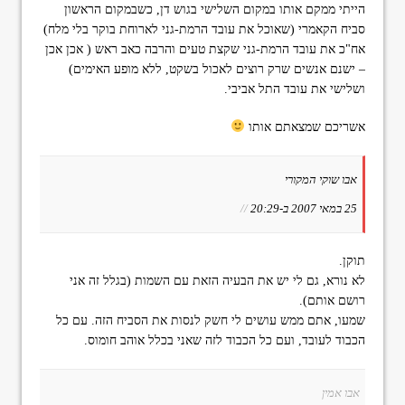
הייתי ממקם אותו במקום השלישי בגוש דן, כשבמקום הראשון
סביח הקאמרי (שאוכל את עובד הרמת-גני לארוחת בוקר בלי מלח)
אח"כ את עובד הרמת-גני שקצת טעים והרבה כאב ראש ( אכן אכן
– ישנם אנשים שרק רוצים לאכול בשקט, ללא מופע האימים)
ושלישי את עובד התל אביבי.
אשריכם שמצאתם אותו
אבו שוקי המקורי
25 במאי 2007 ב-20:29
//
תוקן.
לא נורא, גם לי יש את הבעיה הזאת עם השמות (בגלל זה אני
רושם אותם).
שמעו, אתם ממש עושים לי חשק לנסות את הסביח הזה. עם כל
הכבוד לעובד, ועם כל הכבוד לזה שאני בכלל אוהב חומוס.
אבו אמין