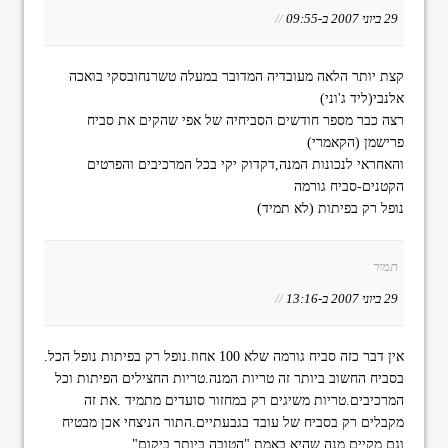
29 ביוני 2007 ב-09:55
//
קצת יותר הלאה מעובדיה המדובר במעלה טשרנחובסקי בואכה
אלנבי(ליד ג'וני)
רצה כבר מספר חודשים הסביחיה של אפי שהקים את סביח
פרישמן (הקאמרי)
והאחראי לנכונות המנה,דקדוק יקי בכל המרכיבים והפרטים
הקטנים-סביח גורמה
נופל רק בפיתות (לא תמיד)
תמיר
29 ביוני 2007 ב-13:16
//
אין דבר כזה סביח גורמה שלא 100 אחוז.נופל רק בפיתות נופל הכל.
בסביח החשוב ביותר זה טריות המנה.טריות החצילים הפיתות וכל
המרכיבים.טריות משיגים רק במחזור סועדים מתמיד .את זה
מקבלים רק בסביח של עובד בגבעתיים.התור הניצחי אכן מבטיח
וגם מקיים מנה שהיא באמת "הטובה ביותר ביקום".