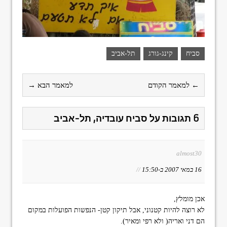
סביח
קינג-גורג
תל-אביב
← למאמר הקודם
למאמר הבא →
6 תגובות על סביח עובדיה, תל-אביב
almost30
16 במאי 2007 ב-15:50
//
אכן מומלץ,
לא רוצה להיות קטנוני, אבל תיקון קטן- הנפשות הפועלות במקום
הם דני ואריה( ולא רפי ומאיר).