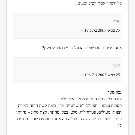
כל השאר אמת ויציב וטעים.
יוחאי
25 במאי 2007 ב-16:11
//
איזה פדיחות עם שמות הבעלים. יש מצב לתיקון?
תומר
25 במאי 2007 ב-19:17
//
נכון מאד,
קודם כל היחס החם והמחיר הלא פלצני.
הסביח עצמו – חצילים לא שומניים מדי, ביצה קשה חומה במידה,
תפו"א מעולים, פטרוזיליה, סלט, בצל, טחינה, קצת סחוג – נהייתי
רעב… אני כבר שנה לא גר בת"א וזה אחד הטעמים שהכי חסרים
לי.