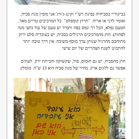
בביקוריי בסביחיה בפינת רש"י וקינג-ג'ורג' אני מזמין מנת סביח,
ואומר לדני או אריה: "תרוץ קומפלט". כל המרכיבים טריים מאד,
הטעם נפלא, הכל רך ונמס בפה ותמיד יש טעם של עוד (חצי מנה
לפחות). חוץ מהמרכיבים הרגילים בסביח, יש בעובדיה סלט ירוק
מתוחכם מהרגיל שנותן ערך מוסף משובח. אין דרך טובה יותר
להתכונן לשנת הצהריים של יום שישי.
חוץ מהסביח, יש גם חומוס, פול, שקשוקה וחביתת ירק. לעתים
אפשר גם ללגום ארק. מחיר של מנת סביח הוא 13 ש"ח. מומלץ.