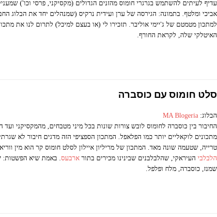
עדיף לעיתים להשתמש בגרגרי חומוס מהזנים הגדולים (מקסיקני, פרסי וכו') שמעני
אביכי ומלטף. בתמונה: הגירסה של ערן ועידית נרקיס (שמנהלים יחד את הבלוג החב
למתכון מטמטם של ג'יימי אוליבר. תזכירו לי (או בעצם למיכל) לתרום לנו את מתכו
האיטלקי שלה, לקראת החורף.
סלט חומוס עם כוסברה
הבלוג:
MA Blogeria
החיבור בין כוסברה לחומוס לובש צורות שונות בכל מיני מטבחים, מהמקסיקני ועד הה
מתכונים לוקאליים יותר כמו הפלאפל. המתכון הספציפי הזה מדגים חיבור לא שגרתי
טרייה, שטעמה שונה מאד. המתכון של מריליון איילון לסלט חומוס קר הוא מין ווריא
הלבלבי
העיראקי, שהלבלבנים שבינינו מכירים בתור
ארבעס
. באמת שיא הפשטות: ש
שמנז, כוסברה, מלח ופלפל.