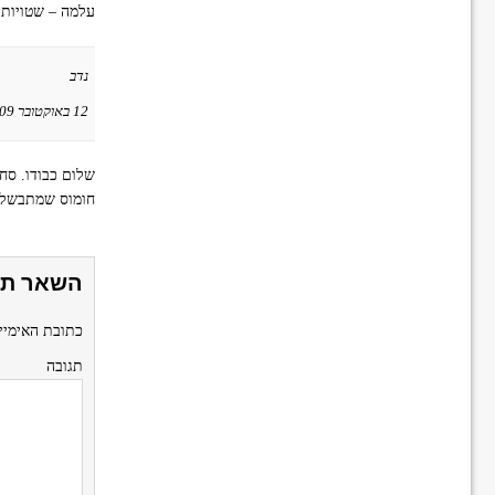
עלמה – שטויות ז
נדב
12 באוקטובר 2009 ב-18:51
שלום כבודו. סחת
חומוס שמתבשלים
השאר תג
כתובת האימיי
תגובה