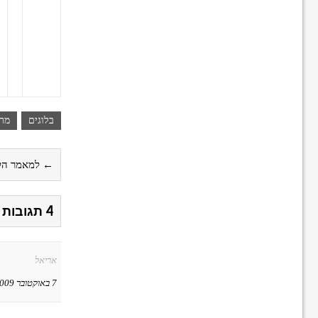
בלוגים
מר
← למאמר הק
4 תגובות על חמישה בלוגים, חמישה מתכוני חומוס
אריאל
7 באוקטובר 2009 ב-07:36