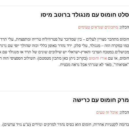
סלט חומוס עם מנגולד ברוטב מיסו
הבלוג:
מתכונים שנראים טעימים
חומוס מתחבר מצויין לעלים – בין שמדובר על פטרוזיליה טרייה ומתפצחת, עלי תרד 
כמו במקרה הזה – מנגולד, עלי סלק. ירד נהדר באופן כללי וכזה שהולך יופי עם גרגרי
מבושלים.במטבח הערבי והארץ-ישראלי יש שילובים שונים של תרד או מנגולד עם או
חומוס, או עם
אורז וחומוס
(בקרוב ניתן כאן מתכון מטמטם). השילוב הספציפי הזה הו
"אסיאתי", מאד לא שגרתי אבל נראה מבטיח.
מרק חומוס עם כרישה
הבלוג:
אוכל זה טעים
בדומה לקטניות אחרות, חומוס הוא בסיס נהדר למרקים ונזידים (ע"ע נזיד עדשים). כ