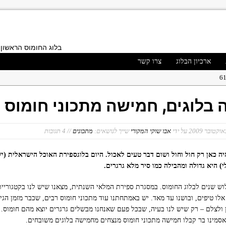
בלוג החומוס הראשון 
ארכיון הבלוג
צרו קשר
בלוגים, חמישה מתכוני חומוס
ני ברק
על ידי
אבו שוקי המקורי
שייך לנושאים:
מתכונים
// 4 תגובות
הלוי
דול
יה כאן רק חול וחול ושום דבר טעים לאכול. היום בלוגספירת האוכל הישראלית (יש
) היא גדולה ומהבילה כמו סיר מלא גרגרים.
וש שנים לבלוג החומוס. במסגרת ספירת המלאי השנתית, מצאנו שיש לנו בקטגוריי
י אלו טיפים, ובושנו עד מאד. יש באמתחתנו עוד מתכוני חומוס רבים, שכבר מזמן הג
 ולצלם – רק שיש לנו בעיה, שבכל פעם שאנחנו מבשלים גרגרים יוצא מהם חומוס…
סמינו בר קבלו חמישה מתכוני חומוס מנצחים מחמישה בלוגים משובחים.