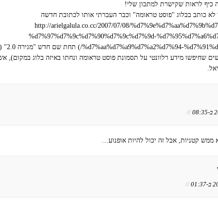
ה כיף לראות שקישרת למתכון שלי!
לא כותב בבלוג "פוסט טראומה" וכבר העברתי אותו לכתובת חדשה
http://arielgalula.co.cc/2007/07/08/%d7%9e%d7%aa%d7%9b%
%d7%97%d7%9c%d7%90%d7%9c%d7%9d-%d7%95%d7%a6%d
%d7%aa%d7%a9%d7%a2%d7%94-%d7%91%d
) תחת 
שים שחיפשו מידע רלוונטי על תסמונת פוסט טראומה ונחתו באיזה בלוג במקום), א
אל.
//
א ממש קטניות, אבל זה יכול להיות אופנוע…
//