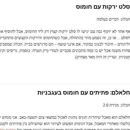
סלט ירקות עם חומוס
הבלוג: דברים בעלמה
אף אחד לא יזקוף גבה עם יגישו לו סלט ירקות קצוץ דק ליד החומוס, אבל להוסיף א
לסלט… אז כן, זה נשמע מוזר בהתחלה, אבל כשהחומוס והירקות הקצוצים מתחברים
וליוגורט – חיבור לבנוני במקור, אם אינני טועה – הם מרגישים בבית. הבלוג שמסביב
פחות משנה אבל יש בו כמה מתכונים סבביים לגמרי (רק הערה: כוסמת, גריסים וקינ
קטניות. ועדיין זה היה מאד מצחיק).
חלאלם: פתיתים עם חומוס בעגבניות
הבלוג: מגירה 2.0
חלאלם הוא מאכל שיהדות תוניס נוהגת לאכול במוצאי צום תשעה-באב. אני מנחש 
כלשהי מאחורי המאכל, אבל הנימוק הפשוט לעיתוי הוא שהשילוב בין פתיתים לקטני