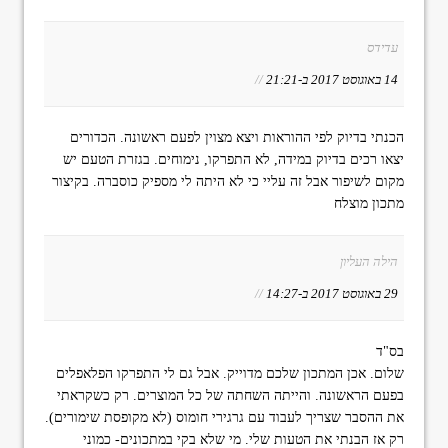
עדידס
14 באוגוסט 2017 ב-21:21
//
הכנתי בדיוק לפי ההוראות ויצא מצוין לפעם ראשונה. הכדורים
יצאו רכים בדיוק במידה, לא התפרקו, נימוחים. בגזרת הטעם יש
מקום לשיפור אבל זה עליי כי לא היתה לי מספיק כוסברה. בקיצור
מתכון מוצלח
הילה העליון
29 באוגוסט 2017 ב-14:27
//
בס"ד
שלום. אכן המתכון שלכם מדוייק. אבל גם לי התפרקו הפלאפלים
בפעם הראשונה. והייתה השחתה של כל המוצרים. רק כשקראתי
את ההסבר שצריך לעבוד עם גרגירי חומוס (לא מקופסת שימורים).
רק אז הבנתי את הטעות שלי. מי שלא בקי במתכונים- כמוני