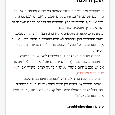
א. שוטפים ומסננים את גרגרי החומוס המושרים ומכניסים למעבד
מזון, עם השום, הלחם, והתבלינים היבשים (אם יש לכם מטחנת
בשר אז עדיף להשתמש בה). מעבדים עד לקבלת מרקם משחתי גס
ולח. אם צריך מוסיפים קצת מים.
ב. מעבירים לקערה, מוסיפים את הקמח, הבצל הקצוץ, העשבים,
ושאר החומרים חוץ מהסודה לשתייה ומערבבים היטב. כדאי לטעום
את התערובת – אל תבהלו, הטעם צריך להיות עז יותר מהתוצאה
הסופית.
ג. מכסים ומניחים בצד (הכי טוב במקרר) לחצי שעה עד שעה.
ד. מחממים שמן עמוק (צריך להיות חם אבל לא רותח. 140 מעלות
אם יש לכם מדחום בישול. 30 ש"ח בחנות לצרכי בישול ואפייה,
7
ש"ח באלי אקספרס
).
ה. מוסיפים את הסודה לשתייה לתערובת ומערבבים היטב.
ו. צרים כדורים (מגלגלים בין ידיים לחות) ומטגנים עד להשחמה
יפה. בכל מקרה התחילו מטיגון של קציצה אחת – טגנו, טעמו ותקנו
את התערובת לפי צורך.
טיפים ו-Troubleshooting: