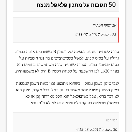
50 תגובות על מתכון פלאפל מנצח
אבו שוקי המקורי
23 באפריל 2017 ב-11:07
//
סודה לשתייה פוגעת בספיגה של ויטמין B כשצורכים אותה בכמות
גדולה על בסיס קבוע, למשל כשמשתמשים בה נגד חומציות על
בסיס יומיומי. כמות הסודה לשתייה שבה משתמשים בחומוס היא
בערך 1/20, לכן ההשפעה על ספיגת ויטמין B היא לא משמעותית.
לגבי טיגון בשמן עמוק – כשהוא מתבצע נכון כמות השמן שנספגת
במזון המטוגן
קטנה
יותר מאשר בטיגון רגיל. בכל מקרה, טיגון הוא
לא דבר בריא, אבל כשהפלאפל הוא חלק מארוחה (כן או לא
בפיתה) שכוללת בעיקר סלט וטחינה אז לא לא כ"כ נורא.
רמי רמז
30 באפריל 2017 ב-19:43
//