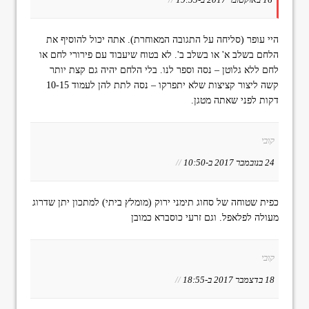
היי עופר (סליחה על התגובה המאוחרת). אתה יכול להוסיף את
הלחם בשלב א' או בשלב ב'. לא בטוח שיעבוד עם פירורי לחם או
לחם ללא גלוטן – נסה וספר לנו. בלי הלחם יהיה גם קצת יותר
קשה ליצור קציצות שלא יתפרקו – נסה לתת להן לעמוד 10-15
דקות לפני שאתה מטגן.
קובי
24 בנובמבר 2017 ב-10:50
//
כפית שטוחה של סחוג תימני ירוק (מומלץ ביתי) למתכון יתן שדרוג
מעולה לפלאפל. וגם זרעי כוסברא כמובן
קובי
18 בדצמבר 2017 ב-18:55
//