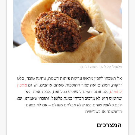
פלאפל. קל להכין ושווה כל רגע.
אל תשכחו להכין מראש ערימת פיתות דשנות, טחינה טובה, סלט
ירקות, חמוצים ואת שאר התוספות שאתם אוהבים. יש גם
מתכון
לחומוס
, אם אתם רוצים להשקיע בכל זאת, אבל האמת היא
שחומוס הוא לא מרכיב הכרחי במנת פלאפל. ותזכרו שאמרנו: יצא
לכם פלאפל טעים כמו שלא אכלתם מעולם – אם לא בפעם
הראשונה אז בשלישית.
המצרכים