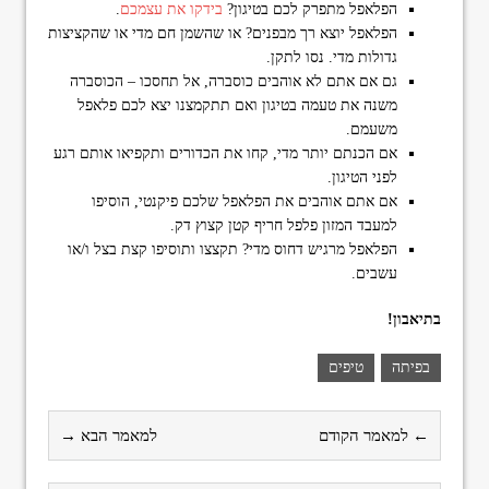
הפלאפל מתפרק לכם בטיגון?
בידקו את עצמכם
.
הפלאפל יוצא רך מבפנים? או שהשמן חם מדי או שהקציצות
גדולות מדי. נסו לתקן.
גם אם אתם לא אוהבים כוסברה, אל תחסכו – הכוסברה
משנה את טעמה בטיגון ואם תתקמצנו יצא לכם פלאפל
משעמם.
אם הכנתם יותר מדי, קחו את הכדורים ותקפיאו אותם רגע
לפני הטיגון.
אם אתם אוהבים את הפלאפל שלכם פיקנטי, הוסיפו
למעבד המזון פלפל חריף קטן קצוץ דק.
הפלאפל מרגיש דחוס מדי? תקצצו ותוסיפו קצת בצל ו/או
עשבים.
בתיאבון!
בפיתה
טיפים
← למאמר הקודם
למאמר הבא →