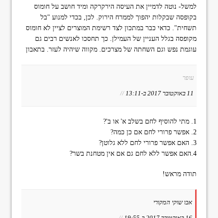
למשל- נוטה לדמיין את העיסה הירקרקה ומיד חושב על חומוס
בקופסה שבקלות יהפוך לממרח הירוק. לכן, בכדי למנוע "בל
תשחית". כדאי כבר במתכון לצד רשימת המוצרים לציין לא חומוס
מקופסה בגלל העניין של העמילן. כך תחסכו לאנשים רבים גם
עוגמת נפש וגם השחתה של מצרכים. מקווה שיהיה לעזר. בתאבון
עופר
11 באוקטובר 2017 ב-13:11
//
1. מתי להוסיף לחם בשלב א' או ב'?
2. אפשר פרורי לחם אם כן כמה?
3. האם אפשר פרורי לחם ללא גלוטן?
4.האם אפשר ללא לחם גם אם אין מטחנת בשר?
תודה מראש!
אבו שוקי המקורי
16 באוקטובר 2017 ב-19:55
//