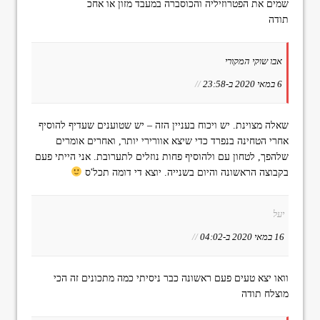
שמים את הפטרוזיליה והכוסברה במעבד מזון או אחכ
תודה
אבו שוקי המקורי
6 במאי 2020 ב-23:58
//
שאלה מצוינת. יש ויכוח בעניין הזה – יש שטוענים שעדיף להוסיף
אחרי הטחינה בנפרד כדי שיצא אוורירי יותר, ואחרים אומרים
שלהפך, לטחון עם ולהוסיף פחות נוזלים לתערובת. אני הייתי פעם
בקבוצה הראשונה והיום בשנייה. יוצא די דומה תכל'ס
יעל
16 במאי 2020 ב-04:02
//
וואו יצא טעים פעם ראשונה כבר ניסיתי כמה מתכונים זה הכי
מוצלח תודה