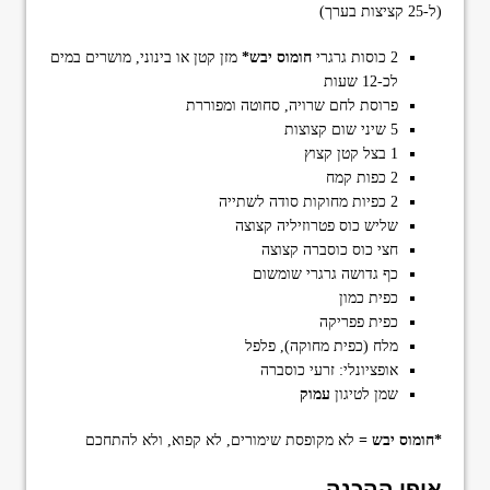
(ל-25 קציצות בערך)
2 כוסות גרגרי
חומוס יבש*
מזן קטן או בינוני, מושרים במים
לכ-12 שעות
פרוסת לחם שרויה, סחוטה ומפוררת
5 שיני שום קצוצות
1 בצל קטן קצוץ
2 כפות קמח
2 כפיות מחוקות סודה לשתייה
שליש כוס פטרוזיליה קצוצה
חצי כוס כוסברה קצוצה
כף גדושה גרגרי שומשום
כפית כמון
כפית פפריקה
מלח (כפית מחוקה), פלפל
אופציונלי: זרעי כוסברה
שמן לטיגון
עמוק
*חומוס יבש =
לא מקופסת שימורים, לא קפוא, ולא להתחכם
אופן ההכנה