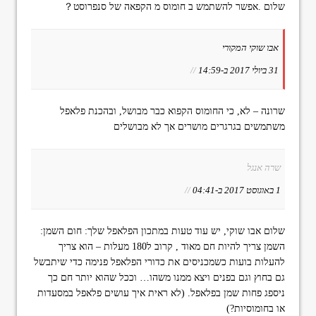
שלום .אפשר להשתמש ב חומוס מ הקפאה של סנפרוסט？
אבו שוקי המקורי
31 ביולי 2017 ב-14:59
//
שרונה – לא, כי החומוס הקפוא כבר מבושל, ובהכנת פלאפל
משתמשים בגרגרים מושרים אך לא מבושלים
שרה אנגל
1 באוגוסט 2017 ב-04:41
//
שלום אבו שוקי, יש עוד טעות במתכון הפלאפל שלך: חום השמן:
השמן צריך להיות חם מאוד , קרוב ל180 מעלות – הוא צריך
להעלות בועות כשמכניסים את כדורי הפלאפל פנימה כדי שיתבשל
גם בחוץ וגם בפנים ויצא ממנו משהו… וככל שהוא יותר חם כך
ניספג פחות שמן בפלאפל. (לא ראית איך עושים פלאפל במסעדות
או בחומוסיות?)