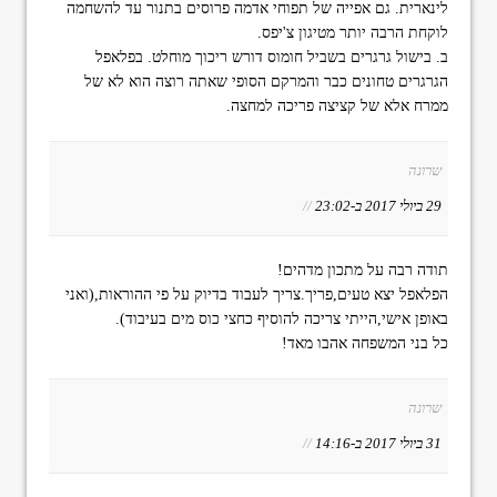
לינארית. גם אפייה של תפוחי אדמה פרוסים בתנור עד להשחמה
לוקחת הרבה יותר מטיגון צ'יפס.
ב. בישול גרגרים בשביל חומוס דורש ריכוך מוחלט. בפלאפל
הגרגרים טחונים כבר והמרקם הסופי שאתה רוצה הוא לא של
ממרח אלא של קציצה פריכה למחצה.
שרונה
29 ביולי 2017 ב-23:02
//
תודה רבה על מתכון מדהים!
הפלאפל יצא טעים,פריך.צריך לעבוד בדיוק על פי ההוראות,(ואני
באופן אישי,הייתי צריכה להוסיף כחצי כוס מים בעיבוד).
כל בני המשפחה אהבו מאד!
שרונה
31 ביולי 2017 ב-14:16
//