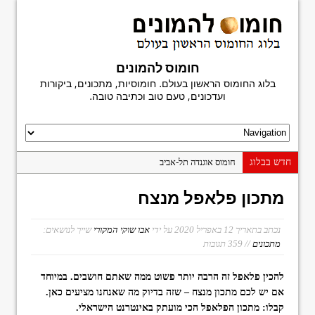
חומוס להמונים
בלוג החומוס הראשון בעולם. חומוסיות, מתכונים, ביקורות
ועדכונים, טעם טוב וכתיבה טובה.
חדש בבלוג
חומוס אוגנדה תל-אביב
חומוס פלורנטין
מתכון פלאפל מנצח
רוני פול, הפעם בבת-ים
חדש ביהודה המכבי: חומוס 616
נכתב בתאריך
12 באפריל 2020
על ידי
אבו שוקי המקורי
שייך לנושאים:
מתכונים
// 359 תגובות
פעם אחרונה במשוושה
חומוס מגן דוד
להכין פלאפל זה הרבה יותר פשוט ממה שאתם חושבים. במיוחד
פאוזי פול חוזר: החומוס של השמן
אם יש לכם מתכון מנצח – שזה בדיוק מה שאנחנו מציעים כאן.
קבלו: מתכון הפלאפל הכי מועתק באינטרנט הישראלי.