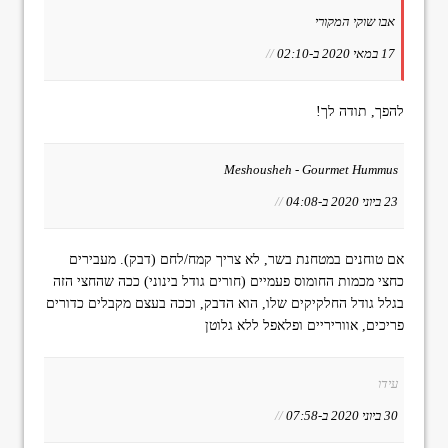
אבו שוקי המקורי
17 במאי 2020 ב-02:10
//
להפך, תודה לך!
Meshousheh - Gourmet Hummus
23 ביוני 2020 ב-04:08
//
אם טוחנים במטחנת בשר, לא צריך קמח/לחם (דבק). מעבירים
כחצי מכמות החומוס פעמיים (חורים גודל בינוני) ככה שהחצי הזה
בגלל גודל החלקיקים שלו, הוא הדבק, וככה בעצם מקבלים כדורים
פריכים, אווריריים ופלאפל ללא גלוטן
עידו
30 ביוני 2020 ב-07:58
//